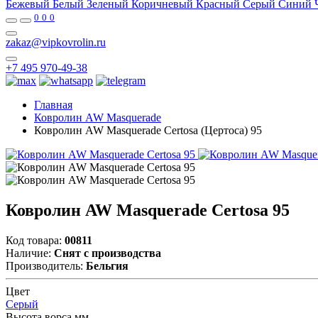
Бежевый
Белый
Зеленый
Коричневый
Красный
Серый
Синий
0
0
0
zakaz@vipkovrolin.ru
+7 495 970-49-38
Главная
Ковролин AW Masquerade
Ковролин AW Masquerade Certosa (Цертоса) 95
Ковролин AW Masquerade Certosa 95
Код товара:
00811
Наличие:
Снят с производства
Производитель:
Бельгия
Цвет
Серый
Высота ворса мм.