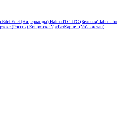
a
Edel
Edel (Нидерланды)
Haima
ITC
ITC (Бельгия)
Jabo
Jabo
ртекс (Россия)
Ковротекс
УргГазКарпет (Узбекистан)