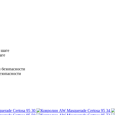
аге
езопасности
30
34