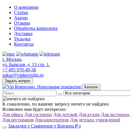
О компании
Статьи
Акции
Отзывы
Обработка ковролина
Доставка
Укладка
Контакты
г. Москва,
ул. Барклая, д. 13 стр. 1.
+7 495 970-49-38
zakaz@vipkovrolin.ru
Задать вопрос
Каталог
К сожалению, по вашему запросу ничего не найдено
Возможно вам будет интересно:
Для офиса
Для гостиниц
Для детской
Для кухни
Для лестницы
Для ресторанов
Для кинотеатров
Для детских учреждений
Закладки
Сравнение
Корзина ₽
0
0
0