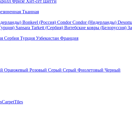
кролл
Фризе
Хит-сет
Шегги
езиненная
Тканная
идерланды)
Bonkeel (Россия)
Condor
Condor (Нидерланды)
Desom
Турция)
Sansara
Tarkett (Сербия)
Витебские ковры (Белоруссия)
За
ия
Сербия
Турция
Узбекистан
Франция
ый
Оранжевый
Розовый
Серый
Серый
Фиолетовый
Черный
sCarpetTiles