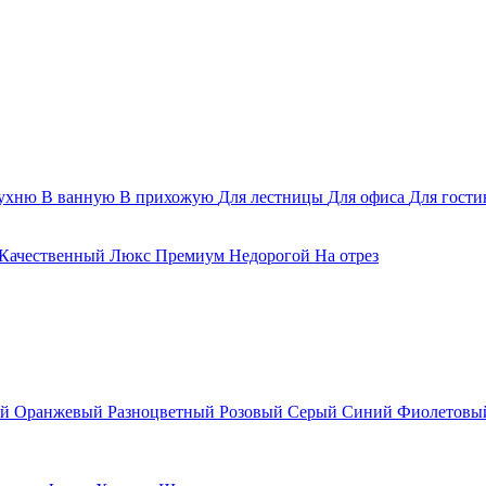
ухню
В ванную
В прихожую
Для лестницы
Для офиса
Для гост
Качественный
Люкс
Премиум
Недорогой
На отрез
ый
Оранжевый
Разноцветный
Розовый
Серый
Синий
Фиолетовы