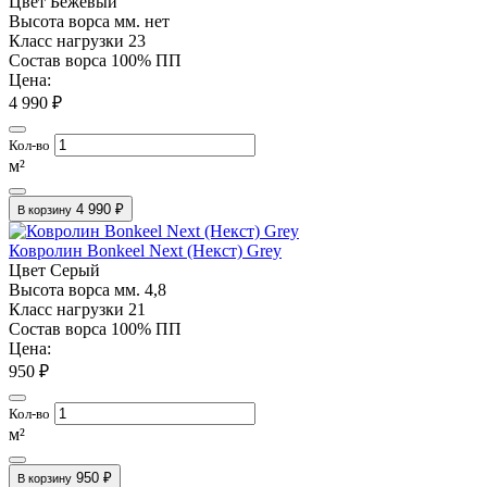
Цвет
Бежевый
Высота ворса мм.
нет
Класс нагрузки
23
Состав ворса
100% ПП
Цена:
4 990 ₽
Кол-во
м²
4 990 ₽
В корзину
Ковролин Bonkeel Next (Некст) Grey
Цвет
Серый
Высота ворса мм.
4,8
Класс нагрузки
21
Состав ворса
100% ПП
Цена:
950 ₽
Кол-во
м²
950 ₽
В корзину