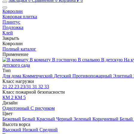
Закладки
Сравнение
Корзина ₽
0
0
0
Ковролин
Ковровая плитка
Плинтус
Подложка
Клей
Закрыть
Ковролин
Полный каталог
Применение
В комнату
В гостиную
В спальню
В детскую
На к
детского сада
Тип
Для дома
Коммерческий
Детский
Противопожарный
Элитный
Класс нагрузки
21
22
23
23/31
31
32
33
Класс пожарной безопасности
КМ 2
КМ 5
Дизайн
Однотонный
С рисунком
Цвет
Бежевый
Белый
Красный
Черный
Зеленый
Коричневый
Белый
Высота ворса
Высокий
Низкий
Средний