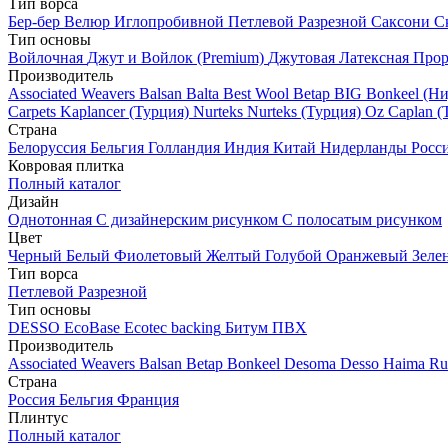
Тип ворса
Бер-бер
Велюр
Иглопробивной
Петлевой
Разрезной
Саксони
С
Тип основы
Войлочная
Джут и Войлок (Premium)
Джутовая
Латексная
Прор
Производитель
Associated Weavers
Balsan
Balta
Best Wool
Betap
BIG
Bonkeel (Н
Carpets
Kaplancer (Турция)
Nurteks
Nurteks (Турция)
Oz Caplan (
Страна
Белоруссия
Бельгия
Голландия
Индия
Китай
Нидерланды
Росс
Ковровая плитка
Полный каталог
Дизайн
Однотонная
С дизайнерским рисунком
С полосатым рисунком
Цвет
Черный
Белый
Фиолетовый
Желтый
Голубой
Оранжевый
Зеле
Тип ворса
Петлевой
Разрезной
Тип основы
DESSO EcoBase
Ecotec backing
Битум
ПВХ
Производитель
Associated Weavers
Balsan
Betap
Bonkeel
Desoma
Desso
Haima
Ru
Страна
Россия
Бельгия
Франция
Плинтус
Полный каталог