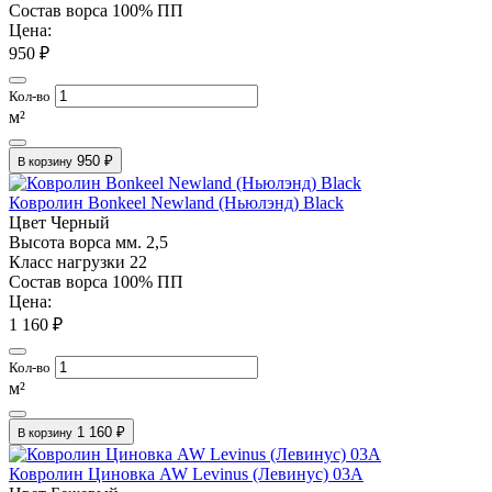
Состав ворса
100% ПП
Цена:
950 ₽
Кол-во
м²
950 ₽
В корзину
Ковролин Bonkeel Newland (Ньюлэнд) Black
Цвет
Черный
Высота ворса мм.
2,5
Класс нагрузки
22
Состав ворса
100% ПП
Цена:
1 160 ₽
Кол-во
м²
1 160 ₽
В корзину
Ковролин Циновка AW Levinus (Левинус) 03A