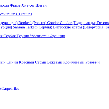
кролл
Фризе
Хит-сет
Шегги
езиненная
Тканная
идерланды)
Bonkeel (Россия)
Condor
Condor (Нидерланды)
Desom
Турция)
Sansara
Tarkett (Сербия)
Витебские ковры (Белоруссия)
За
ия
Сербия
Турция
Узбекистан
Франция
ный
Синий
Красный
Серый
Бежевый
Коричневый
Розовый
sCarpetTiles