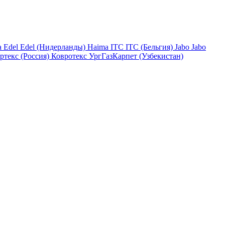
a
Edel
Edel (Нидерланды)
Haima
ITC
ITC (Бельгия)
Jabo
Jabo
ртекс (Россия)
Ковротекс
УргГазКарпет (Узбекистан)