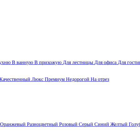
ухню
В ванную
В прихожую
Для лестницы
Для офиса
Для гост
Качественный
Люкс
Премиум
Недорогой
На отрез
Оранжевый
Разноцветный
Розовый
Серый
Синий
Желтый
Голу