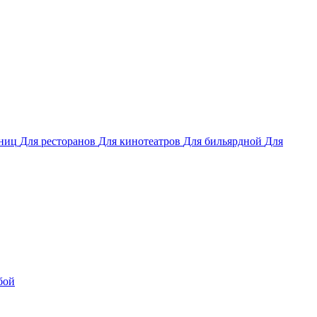
иниц
Для ресторанов
Для кинотеатров
Для бильярдной
Для
бой