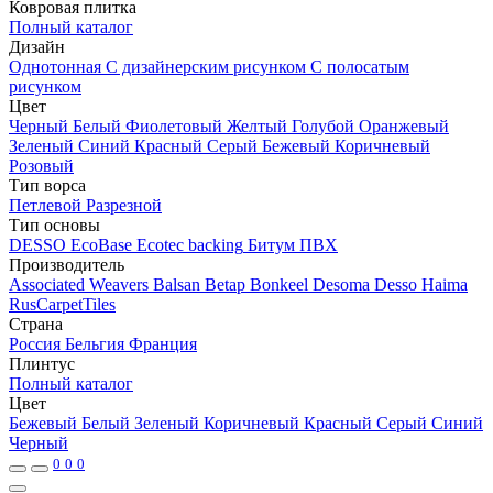
Ковровая плитка
Полный каталог
Дизайн
Однотонная
С дизайнерским рисунком
С полосатым
рисунком
Цвет
Черный
Белый
Фиолетовый
Желтый
Голубой
Оранжевый
Зеленый
Синий
Красный
Серый
Бежевый
Коричневый
Розовый
Тип ворса
Петлевой
Разрезной
Тип основы
DESSO EcoBase
Ecotec backing
Битум
ПВХ
Производитель
Associated Weavers
Balsan
Betap
Bonkeel
Desoma
Desso
Haima
RusCarpetTiles
Страна
Россия
Бельгия
Франция
Плинтус
Полный каталог
Цвет
Бежевый
Белый
Зеленый
Коричневый
Красный
Серый
Синий
Черный
0
0
0