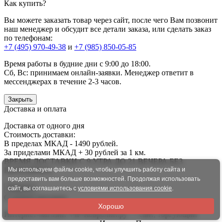
Как купить?
Вы можете заказать товар через сайт, после чего Вам позвонит
наш менеджер и обсудит все детали заказа, или сделать заказ
по телефонам:
+7 (495) 970-49-38
и
+7 (985) 850-05-85
Время работы в будние дни с 9:00 до 18:00.
Сб, Вс:
принимаем онлайн-заявки. Менеджер ответит в
мессенджерах в течение 2-3 часов.
Закрыть
Доставка и оплата
Доставка от одного дня
Стоимость доставки:
В пределах МКАД - 1490 рублей.
За приделами МКАД + 30 рублей за 1 км.
ВРЕМЯ ДОСТАВКИ С 9 УТРА ДО 21 ВЕЧЕРА БЕЗ
ВЫХОДНЫХ.
Мы используем файлы cookie, чтобы улучшить работу сайта и
предоставить вам больше возможностей. Продолжая использовать
Закрыть
сайт, вы соглашаетесь с
условиями использования cookie
.
О нашем магазине
Хорошо
Интернет-магазин VIP-Ковролин.ру — сайт, торгующий