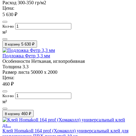
Расход
300-350 гр/м2
Цена:
5 630 ₽
Кол-во
м²
5 630 ₽
В корзину
Подложка Фетр 3,3 мм
Особенности
Нетканая, иглопробивная
Толщина
3.3
Размер листа
50000 х 2000
Цена:
460 ₽
Кол-во
м²
460 ₽
В корзину
Клей Homakoll 164 prof (Хомаколл) универсальный клей для