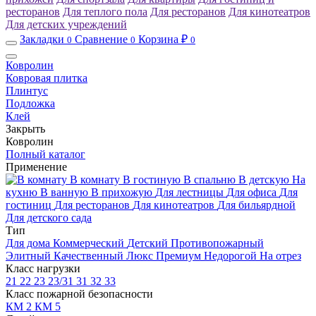
ресторанов
Для теплого пола
Для ресторанов
Для кинотеатров
Для детских учреждений
Закладки
Сравнение
Корзина ₽
0
0
0
Ковролин
Ковровая плитка
Плинтус
Подложка
Клей
Закрыть
Ковролин
Полный каталог
Применение
В комнату
В гостиную
В спальню
В детскую
На
кухню
В ванную
В прихожую
Для лестницы
Для офиса
Для
гостиниц
Для ресторанов
Для кинотеатров
Для бильярдной
Для детского сада
Тип
Для дома
Коммерческий
Детский
Противопожарный
Элитный
Качественный
Люкс
Премиум
Недорогой
На отрез
Класс нагрузки
21
22
23
23/31
31
32
33
Класс пожарной безопасности
КМ 2
КМ 5