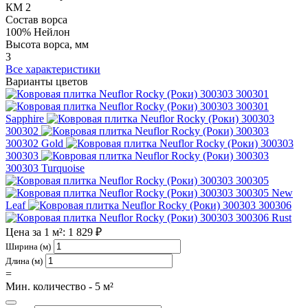
КМ 2
Состав ворса
100% Нейлон
Высота ворса, мм
3
Все характеристики
Варианты цветов
300301
300301
Sapphire
300302
300302 Gold
300303
300303 Turquoise
300305
300305 New
Leaf
300306
300306 Rust
Цена за 1 м²: 1 829 ₽
Ширина (м)
Длина (м)
=
Мин. количество - 5 м²