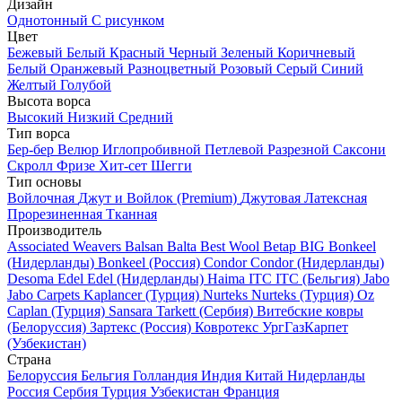
Дизайн
Однотонный
С рисунком
Цвет
Бежевый
Белый
Красный
Черный
Зеленый
Коричневый
Белый
Оранжевый
Разноцветный
Розовый
Серый
Синий
Желтый
Голубой
Высота ворса
Высокий
Низкий
Средний
Тип ворса
Бер-бер
Велюр
Иглопробивной
Петлевой
Разрезной
Саксони
Скролл
Фризе
Хит-сет
Шегги
Тип основы
Войлочная
Джут и Войлок (Premium)
Джутовая
Латексная
Прорезиненная
Тканная
Производитель
Associated Weavers
Balsan
Balta
Best Wool
Betap
BIG
Bonkeel
(Нидерланды)
Bonkeel (Россия)
Condor
Condor (Нидерланды)
Desoma
Edel
Edel (Нидерланды)
Haima
ITC
ITC (Бельгия)
Jabo
Jabo Carpets
Kaplancer (Турция)
Nurteks
Nurteks (Турция)
Oz
Caplan (Турция)
Sansara
Tarkett (Сербия)
Витебские ковры
(Белоруссия)
Зартекс (Россия)
Ковротекс
УргГазКарпет
(Узбекистан)
Страна
Белоруссия
Бельгия
Голландия
Индия
Китай
Нидерланды
Россия
Сербия
Турция
Узбекистан
Франция