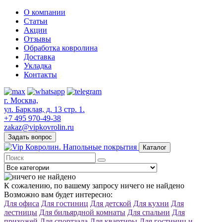
О компании
Статьи
Акции
Отзывы
Обработка ковролина
Доставка
Укладка
Контакты
г. Москва,
ул. Барклая, д. 13 стр. 1.
+7 495 970-49-38
zakaz@vipkovrolin.ru
Задать вопрос
Каталог
К сожалению, по вашему запросу ничего не найдено
Возможно вам будет интересно:
Для офиса
Для гостиниц
Для детской
Для кухни
Для
лестницы
Для бильярдной комнаты
Для спальни
Для
прихожей
Для спортзала
Для квартиры
Для гостиниц и