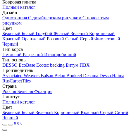
Ковровая плитка
Полный каталог
Дизайн
Однотонная
С дизайнерским рисунком
С полосатым
рисунком
Цвет
Бежевый
Белый
Голубой
Желтый
Зеленый
Коричневый
Красный
Оранжевый
Розовый
Серый
Серый
Фиолетовый
Черный
Тип ворса
Петлевой
Разрезной
Иглопробивной
Тип основы
DESSO EcoBase
Ecotec backing
Битум
ПВХ
Производитель
Associated Weavers
Balsan
Betap
Bonkeel
Desoma
Desso
Haima
RusCarpetTiles
Страна
Россия
Бельгия
Франция
Плинтус
Полный каталог
Цвет
Бежевый
Белый
Зеленый
Коричневый
Красный
Серый
Синий
Черный
0
0
0