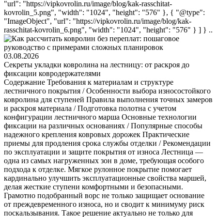
03.08.2026
Секреты укладки ковролина на лестницу: от раскроя до
фиксации ковродержателями
Содержание Требования к материалам и структуре лестничного покрытия / Особенности выбора износостойкого ковролина для ступеней Правила выполнения точных замеров и раскроя материала / Подготовка полотна с учетом конфигурации лестничного марша Основные технологии фиксации на различных основаниях / Популярные способы надежного крепления ковровых дорожек Практические приемы для продления срока службы отделки / Рекомендации по эксплуатации и защите покрытия от износа Лестница — одна из самых нагруженных зон в доме, требующая особого подхода к отделке. Мягкое рулонное покрытие помогает кардинально улучшить эксплуатационные свойства маршей, делая жесткие ступени комфортными и безопасными. Грамотно подобранный ворс не только защищает основание от преждевременного износа, но и сводит к минимуму риск поскальзывания. Такое решение актуально не только для эстетики, но и для улучшения акустики. Плотное полотно эффективно поглощает ударные шумы, благодаря чему лестница эксплуатируется практически бесшумно. Независимо от типа основания — будь то дерево, бетон или металл — отделка становится важным штрихом, объединяющим дизайн разных этажей в единую концепцию. Требования к материалам и структуре лестничного покрытия / Особенности выбора износостойкого ковролина для ступеней Правильный выбор материала напрямую определяет, насколько долго отделка сохранит первоначальный вид. Далеко не каждое изделие, предназначенное для обычных комнат, подходит для ступеней из-за специфических нагрузок на изгибах конструкции. Изучая каталог напольных покрытий, важно обращать внимание на класс износостойкости: для лестничных маршей оптимально подходят варианты 23 или 31–33 классов. Оптимальный состав волокна для ступеней При подборе стоит отдавать предпочтение синтетике, такой как полиамид (нейлон) или полипропилен. Полиамид обладает уникальной «памятью» формы: под весом человека ворсинки сжимаются, но после снятия нагрузки быстро возвращаются в исходное положение. Это происходит благодаря высокой эластичности молекулярных связей полимера, что критически важно в условиях постоянного давления на края. В жилых домах нейлоновое покрытие служит более 10–15 лет без образования вмятин, тогда как натуральная шерсть быстрее теряет объем и сложнее поддается чистке. Полипропиленовые решения считаются бюджетными, однако они демонстрируют отличную устойчивость к пятнам на водной основе. Поскольку волокно практически лишено пор, красящие жидкости не проникают внутрь нити. Это делает материал идеальным для домов, где есть домашние животные. При покупке следует искать маркировку в виде пиктограммы с изображением лестницы — она гарантирует, что ковролин выдержит усиленное трение. Технические характеристики ворса и основы Для качественной облицовки лестничного марша необходимо учитывать высоту нитей и тип подложки. Оптимальным считается коротковорсовый вариант от 3 до 5 миллиметров с плотным плетением. Набивка определяет, насколько быстро полотно истончится в местах перепада высот. Физические параметры должны соответствовать следующим критериям: Таблица: технические критерии выбора коврового покрытия для лестниц Параметр Требование Значение для UX Тип ворса Петлевое или комбинированное Повышенная износостойкость на углах Основа Резина / джут + войлок, мягкий джут, войлок Исключает скольжение по ступеням Толщина базы Минимальная (без джута) Плотное облегание без воздушных карманов Безопасность Сертификат КМ2 или КМ5 Защита путей эвакуации при пожаре Резина, войлок, джут и комбинация джута с войлоком — это основы, которые создают высокий коэффициент трения с поверхностью дерева, камня или металла. Это исключает риск того, что полотно соберется в складку под ногой. В каталоге представлены специализированные коллекции на резиновой основе, обеспечивающие максимальную стабильность даже без сплошного приклеивания, а также плотные покрытия на джут-войлочной основе Правила выполнения точных замеров и раскроя материала / Подготовка полотна с учетом конфигурации лестничного марша Точность расчетов на этапе подготовки исключает риск нехватки материала при монтаже. В отличие от укладки в обычном помещении, здесь требуется учет трехмерного рельефа: суммы всех проступей, подступенков и выступающих краев. Методика расчета длины и ширины полотна Надежный способ определения длины — «метод нити». Нерастяжимый шнур прокладывают от верхней площадки до самого низа, в точности повторяя все изгибы и углы марша. Нить фиксирует реальный путь полотна, который всегда оказывается длиннее простого сложения высоты и глубины ступеней. К полученному значению мастера обычно добавляют 10–15 % запаса на подгибы. Ширина ковролина зависит от выбранного типа укладки. Если планируется сплошное покрытие, замер проводят по самой широкой части пролета. Выбирая ковролин для дома в виде дорожки, ширину определяют так, чтобы с каждого края оставалось по 10–15 сантиметров свободного пространства для удобства уборки. Если конструкция открытого типа, к ширине добавляют по 4 сантиметра с каждой стороны для декоративного подгиба или обработки краев. Нюансы раскроя для разных типов конструкций При нарезке необходимо строго соблюдать направление ворса. Все фрагменты ориентируют так, чтобы он «смотрел» сверху вниз по ходу движения. Это предотвращает забивание пыли под волокна и делает спуск безопаснее: нога скользит «по шерсти». Определить направление легко: достаточно провести ладонью по поверхности — в одну сторону ворс будет сопротивляться, в другую ляжет гладко. Использование шаблонов для сложных маршей Для винтовых и забежных лестниц, где ступени имеют форму трапеции, изготавливают картонные лекала в натуральную величину. Метод заключается в наложении бумажной заготовки на место, ее подрезке и переносе контура на изнаночную сторону материала. Это позволяет точно учесть кривизну поворота и избежать перекосов. При профессиональной отделке парадных лестниц только индивидуальный раскрой помогает добиться эффекта монолитного покрытия без морщин. Основные технологии фиксации на различных основаниях / Популярные способы надежного крепления ковровых дорожек Выбор технологии монтажа зависит от материала основания и интенсивности эксплуатации. Правильная фиксация предотвращает смещение и защищает края от износа, обеспечивая максимально плотное прилегание покрытия. Механическая фиксация ковродержателями Ковродержатели считаются эталоном для классических интерьеров. Данный метод позволяет закрепить дорожку без использования клея, что сохраняет поверхность ступеней в первозданном виде. Главное преимущество — возможность быстро снять полотно для глубокой чистки. Фиксация происходит в углу между проступью и подступенком, где металлическая штанга прижимает материал по всей его ширине. Конструкция и установка классического держателя Современная система состоит из штанги (трубки), пары боковых фиксаторов, декоративных наконечников и крепежных винтов. Принцип работы основан на прижиме: фиксаторы прикручивают к ступеням по краям дорожки, в них вставляют штангу, которая блокирует движение. Латунные или бронзовые аксессуары не только надежно удерживают ковролин, но и служат изысканным декором. При установке важно соблюдать симметрию: расстояние от краев штанги до срезов материала должно быть одинаковым на каждой ступени. Клеевые технологии и двусторонние ленты Клеевой метод используют при необходимости сплошной облицовки без видимых элементов крепления. Для этого применяют водно-дисперсионные составы или контактные смеси. Бетонные ступени тщательно очищают от пыли, а деревянные обрабатывают антисептиком. Клей наносят шпателем на горизонтальную и вертикальную поверхности, после чего фрагмент покрытия плотно прижимают валиком. Двусторонний скотч на тканевой основе — более простая альтернатива. Метод подходит для временного обновления или для лакированных лестниц, где нежелательно повреждать дерево. Ленту наклеивают сеткой на каждую ступень, после чего укладывают ковролин. Стоит помнить, что при высокой влажности скотч может терять адгезию, что приведет к образованию пузырей. Альтернативные методы крепежа для частных домов Иногда для упрощения процесса или маскировки дефектов старого дерева используют крепление гвоздями или мебельными кнопками. Этот способ допустим исключительно на деревянных основаниях, где ворс позволяет скрыть шляпки. Однако профессионалы предостерегают: при каждой замене покрытия отверстия в дереве будут расширяться, деформируя ступени. Для бетонных, каменных или стеклянных конструкций такой метод неприменим. Практические приемы для продлен