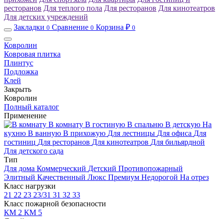
ресторанов
Для теплого пола
Для ресторанов
Для кинотеатров
Для детских учреждений
Закладки
Сравнение
Корзина ₽
0
0
0
Ковролин
Ковровая плитка
Плинтус
Подложка
Клей
Закрыть
Ковролин
Полный каталог
Применение
В комнату
В гостиную
В спальню
В детскую
На
кухню
В ванную
В прихожую
Для лестницы
Для офиса
Для
гостиниц
Для ресторанов
Для кинотеатров
Для бильярдной
Для детского сада
Тип
Для дома
Коммерческий
Детский
Противопожарный
Элитный
Качественный
Люкс
Премиум
Недорогой
На отрез
Класс нагрузки
21
22
23
23/31
31
32
33
Класс пожарной безопасности
КМ 2
КМ 5