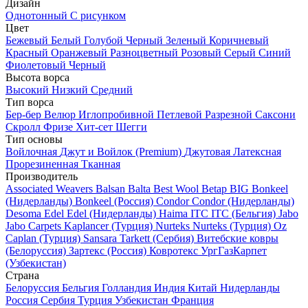
Дизайн
Однотонный
С рисунком
Цвет
Бежевый
Белый
Голубой
Черный
Зеленый
Коричневый
Красный
Оранжевый
Разноцветный
Розовый
Серый
Синий
Фиолетовый
Черный
Высота ворса
Высокий
Низкий
Средний
Тип ворса
Бер-бер
Велюр
Иглопробивной
Петлевой
Разрезной
Саксони
Скролл
Фризе
Хит-сет
Шегги
Тип основы
Войлочная
Джут и Войлок (Premium)
Джутовая
Латексная
Прорезиненная
Тканная
Производитель
Associated Weavers
Balsan
Balta
Best Wool
Betap
BIG
Bonkeel
(Нидерланды)
Bonkeel (Россия)
Condor
Condor (Нидерланды)
Desoma
Edel
Edel (Нидерланды)
Haima
ITC
ITC (Бельгия)
Jabo
Jabo Carpets
Kaplancer (Турция)
Nurteks
Nurteks (Турция)
Oz
Caplan (Турция)
Sansara
Tarkett (Сербия)
Витебские ковры
(Белоруссия)
Зартекс (Россия)
Ковротекс
УргГазКарпет
(Узбекистан)
Страна
Белоруссия
Бельгия
Голландия
Индия
Китай
Нидерланды
Россия
Сербия
Турция
Узбекистан
Франция