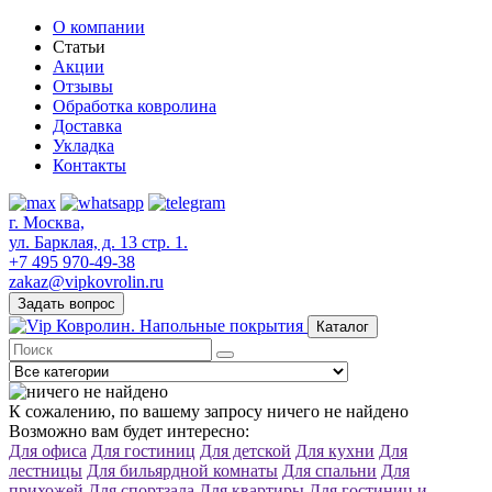
О компании
Статьи
Акции
Отзывы
Обработка ковролина
Доставка
Укладка
Контакты
г. Москва,
ул. Барклая, д. 13 стр. 1.
+7 495 970-49-38
zakaz@vipkovrolin.ru
Задать вопрос
Каталог
К сожалению, по вашему запросу ничего не найдено
Возможно вам будет интересно:
Для офиса
Для гостиниц
Для детской
Для кухни
Для
лестницы
Для бильярдной комнаты
Для спальни
Для
прихожей
Для спортзала
Для квартиры
Для гостиниц и