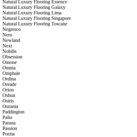
Natural Luxury Flooring Essence
Natural Luxury Flooring Galaxy
Natural Luxury Flooring Lima
Natural Luxury Flooring Singapore
Natural Luxury Flooring Toscane
Negresco
Nero
Newland
Next
Nobilis
Obsession
Oinone
Omnia
Omphale
Ordina
Oreade
Orion
Oshun
Osiris
Ourania
Paddington
Palio
Parana
Passion
Porzia