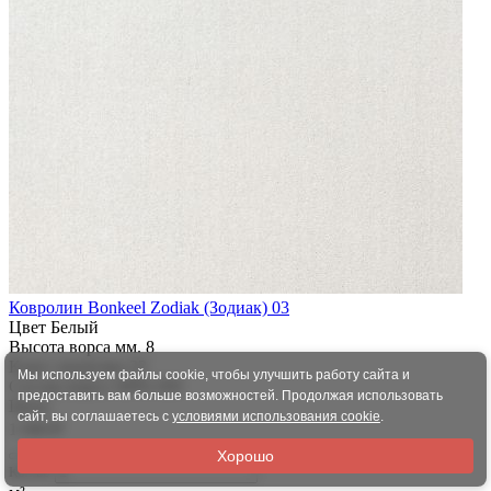
Ковролин Bonkeel Zodiak (Зодиак) 03
Цвет
Белый
Высота ворса мм.
8
Класс нагрузки
22
Мы используем файлы cookie, чтобы улучшить работу сайта и
Состав ворса
100% ПП
предоставить вам больше возможностей. Продолжая использовать
Цена:
сайт, вы соглашаетесь с
условиями использования cookie
.
1 090 ₽
Хорошо
Кол-во