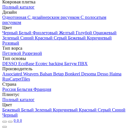
Ковровая плитка
Полный каталог
Дизайн
Однотонная
С дизайнерским рисунком
С полосатым
рисунком
Цвет
Черный
Белый
Фиолетовый
Желтый
Голубой
Оранжевый
Зеленый
Синий
Красный
Серый
Бежевый
Коричневый
Розовый
Тип ворса
Петлевой
Разрезной
Тип основы
DESSO EcoBase
Ecotec backing
Битум
ПВХ
Производитель
Associated Weavers
Balsan
Betap
Bonkeel
Desoma
Desso
Haima
RusCarpetTiles
Страна
Россия
Бельгия
Франция
Плинтус
Полный каталог
Цвет
Бежевый
Белый
Зеленый
Коричневый
Красный
Серый
Синий
Черный
0
0
0