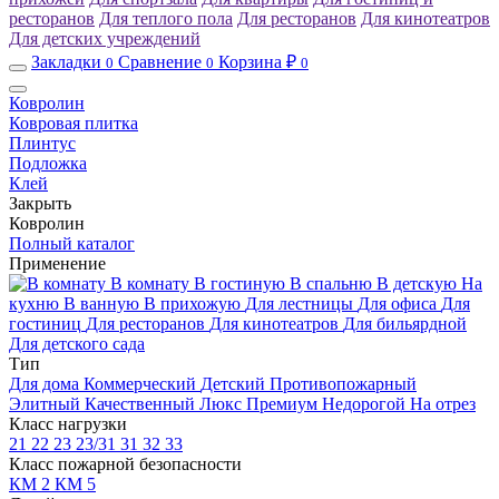
ресторанов
Для теплого пола
Для ресторанов
Для кинотеатров
Для детских учреждений
Закладки
Сравнение
Корзина ₽
0
0
0
Ковролин
Ковровая плитка
Плинтус
Подложка
Клей
Закрыть
Ковролин
Полный каталог
Применение
В комнату
В гостиную
В спальню
В детскую
На
кухню
В ванную
В прихожую
Для лестницы
Для офиса
Для
гостиниц
Для ресторанов
Для кинотеатров
Для бильярдной
Для детского сада
Тип
Для дома
Коммерческий
Детский
Противопожарный
Элитный
Качественный
Люкс
Премиум
Недорогой
На отрез
Класс нагрузки
21
22
23
23/31
31
32
33
Класс пожарной безопасности
КМ 2
КМ 5