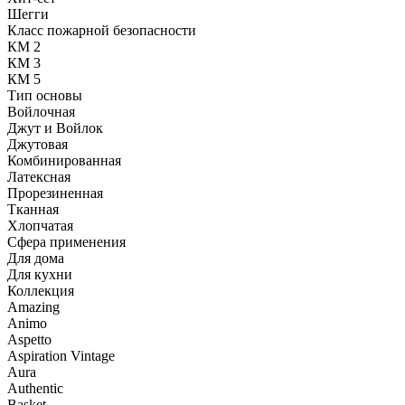
Шегги
Класс пожарной безопасности
КМ 2
КМ 3
КМ 5
Тип основы
Войлочная
Джут и Войлок
Джутовая
Комбинированная
Латексная
Прорезиненная
Тканная
Хлопчатая
Сфера применения
Для дома
Для кухни
Коллекция
Amazing
Animo
Aspetto
Aspiration Vintage
Aura
Authentic
Basket