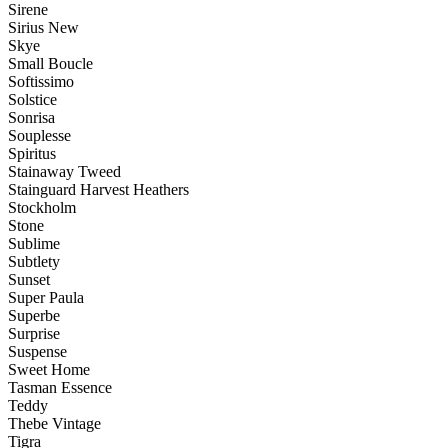
Sirene
Sirius New
Skye
Small Boucle
Softissimo
Solstice
Sonrisa
Souplesse
Spiritus
Stainaway Tweed
Stainguard Harvest Heathers
Stockholm
Stone
Sublime
Subtlety
Sunset
Super Paula
Superbe
Surprise
Suspense
Sweet Home
Tasman Essence
Teddy
Thebe Vintage
Tigra