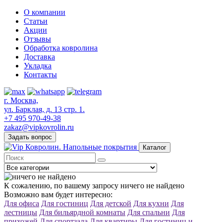
О компании
Статьи
Акции
Отзывы
Обработка ковролина
Доставка
Укладка
Контакты
г. Москва,
ул. Барклая, д. 13 стр. 1.
+7 495 970-49-38
zakaz@vipkovrolin.ru
Задать вопрос
Каталог
К сожалению, по вашему запросу ничего не найдено
Возможно вам будет интересно:
Для офиса
Для гостиниц
Для детской
Для кухни
Для
лестницы
Для бильярдной комнаты
Для спальни
Для
прихожей
Для спортзала
Для квартиры
Для гостиниц и