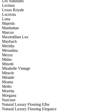
Les Naturales
Levinus
Lexus Royale
Lucrezia
Luna
Majestic
Manhattan
Marcus
Maximillian Lux
Maybach
Meridia
Messalina
Mezza
Midas
Minotti
Mirabelle Vintage
Miracle
Miriade
Moana
Molto
Moretta
Morgana
Narcisse
Natural Luxury Flooring Elba
Natural Luxury Flooring Elegance