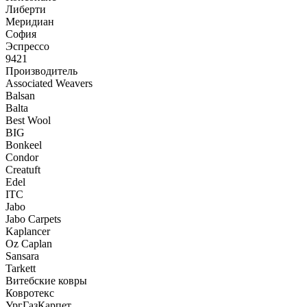
Либерти
Меридиан
София
Эспрессо
9421
Производитель
Associated Weavers
Balsan
Balta
Best Wool
BIG
Bonkeel
Condor
Creatuft
Edel
ITC
Jabo
Jabo Carpets
Kaplancer
Oz Caplan
Sansara
Tarkett
Витебские ковры
Ковротекс
УргГазКарпет