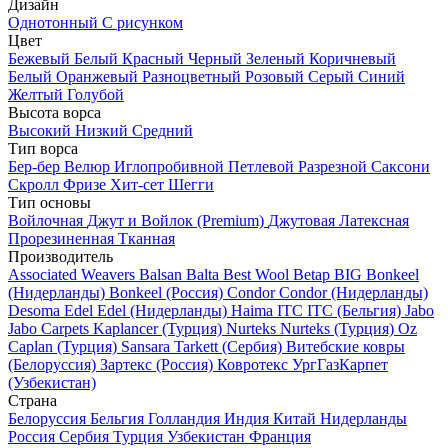
Дизайн
Однотонный
С рисунком
Цвет
Бежевый
Белый
Красный
Черный
Зеленый
Коричневый
Белый
Оранжевый
Разноцветный
Розовый
Серый
Синий
Желтый
Голубой
Высота ворса
Высокий
Низкий
Средний
Тип ворса
Бер-бер
Велюр
Иглопробивной
Петлевой
Разрезной
Саксони
Скролл
Фризе
Хит-сет
Шегги
Тип основы
Войлочная
Джут и Войлок (Premium)
Джутовая
Латексная
Прорезиненная
Тканная
Производитель
Associated Weavers
Balsan
Balta
Best Wool
Betap
BIG
Bonkeel
(Нидерланды)
Bonkeel (Россия)
Condor
Condor (Нидерланды)
Desoma
Edel
Edel (Нидерланды)
Haima
ITC
ITC (Бельгия)
Jabo
Jabo Carpets
Kaplancer (Турция)
Nurteks
Nurteks (Турция)
Oz
Caplan (Турция)
Sansara
Tarkett (Сербия)
Витебские ковры
(Белоруссия)
Зартекс (Россия)
Ковротекс
УргГазКарпет
(Узбекистан)
Страна
Белоруссия
Бельгия
Голландия
Индия
Китай
Нидерланды
Россия
Сербия
Турция
Узбекистан
Франция