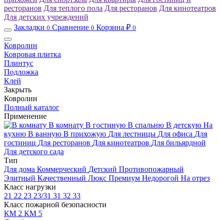
ресторанов
Для теплого пола
Для ресторанов
Для кинотеатров
Для детских учреждений
Закладки
Сравнение
Корзина ₽
0
0
0
Ковролин
Ковровая плитка
Плинтус
Подложка
Клей
Закрыть
Ковролин
Полный каталог
Применение
В комнату
В гостиную
В спальню
В детскую
На
кухню
В ванную
В прихожую
Для лестницы
Для офиса
Для
гостиниц
Для ресторанов
Для кинотеатров
Для бильярдной
Для детского сада
Тип
Для дома
Коммерческий
Детский
Противопожарный
Элитный
Качественный
Люкс
Премиум
Недорогой
На отрез
Класс нагрузки
21
22
23
23/31
31
32
33
Класс пожарной безопасности
КМ 2
КМ 5