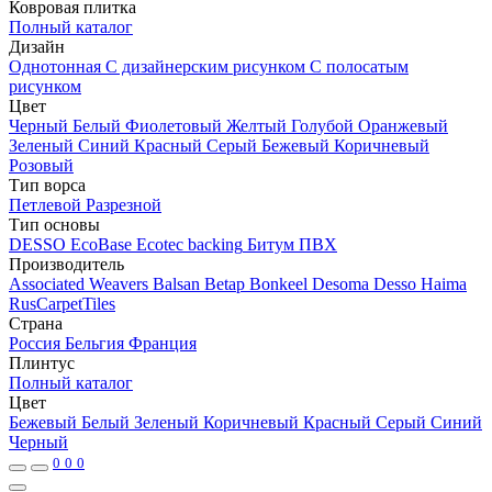
Ковровая плитка
Полный каталог
Дизайн
Однотонная
С дизайнерским рисунком
С полосатым
рисунком
Цвет
Черный
Белый
Фиолетовый
Желтый
Голубой
Оранжевый
Зеленый
Синий
Красный
Серый
Бежевый
Коричневый
Розовый
Тип ворса
Петлевой
Разрезной
Тип основы
DESSO EcoBase
Ecotec backing
Битум
ПВХ
Производитель
Associated Weavers
Balsan
Betap
Bonkeel
Desoma
Desso
Haima
RusCarpetTiles
Страна
Россия
Бельгия
Франция
Плинтус
Полный каталог
Цвет
Бежевый
Белый
Зеленый
Коричневый
Красный
Серый
Синий
Черный
0
0
0