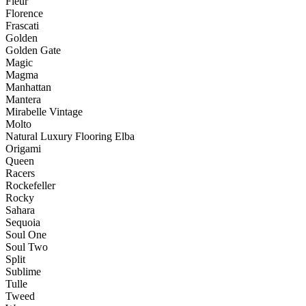
Fleur
Florence
Frascati
Golden
Golden Gate
Magic
Magma
Manhattan
Mantera
Mirabelle Vintage
Molto
Natural Luxury Flooring Elba
Origami
Queen
Racers
Rockefeller
Rocky
Sahara
Sequoia
Soul One
Soul Two
Split
Sublime
Tulle
Tweed