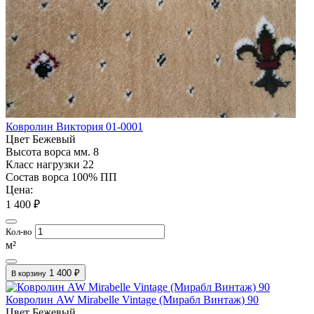
Ковролин Виктория 01-0001
Цвет
Бежевый
Высота ворса мм.
8
Класс нагрузки
22
Состав ворса
100% ПП
Цена:
1 400 ₽
Кол-во
м²
1 400 ₽
В корзину
Ковролин AW Mirabelle Vintage (Мирабл Винтаж) 90
Цвет
Бежевый