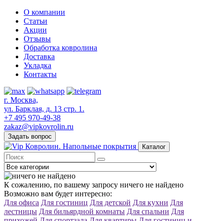
О компании
Статьи
Акции
Отзывы
Обработка ковролина
Доставка
Укладка
Контакты
г. Москва,
ул. Барклая, д. 13 стр. 1.
+7 495 970-49-38
zakaz@vipkovrolin.ru
Задать вопрос
Каталог
К сожалению, по вашему запросу ничего не найдено
Возможно вам будет интересно:
Для офиса
Для гостиниц
Для детской
Для кухни
Для
лестницы
Для бильярдной комнаты
Для спальни
Для
прихожей
Для спортзала
Для квартиры
Для гостиниц и