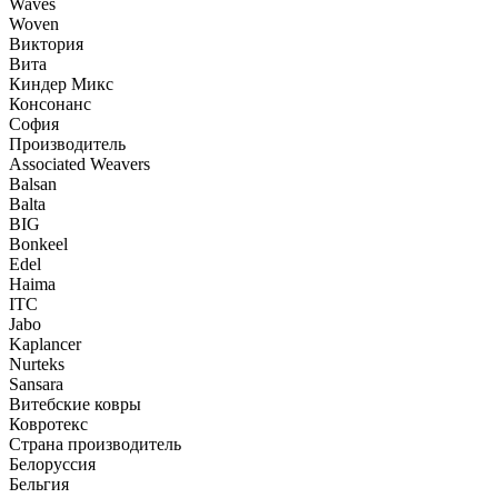
Waves
Woven
Виктория
Вита
Киндер Микс
Консонанс
София
Производитель
Associated Weavers
Balsan
Balta
BIG
Bonkeel
Edel
Haima
ITC
Jabo
Kaplancer
Nurteks
Sansara
Витебские ковры
Ковротекс
Страна производитель
Белоруссия
Бельгия