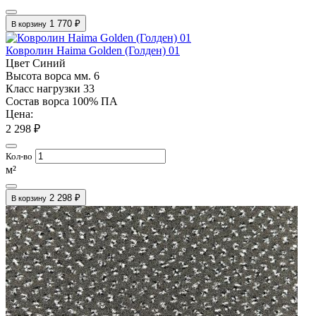
1 770 ₽
В корзину
Ковролин Haima Golden (Голден) 01
Цвет
Синий
Высота ворса мм.
6
Класс нагрузки
33
Состав ворса
100% ПА
Цена:
2 298 ₽
Кол-во
м²
2 298 ₽
В корзину