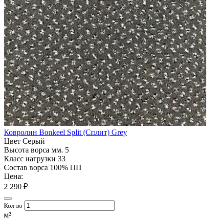
Ковролин Bonkeel Split (Сплит) Grey
Цвет
Серый
Высота ворса мм.
5
Класс нагрузки
33
Состав ворса
100% ПП
Цена:
2 290 ₽
Кол-во
м²