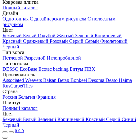
Ковровая плитка
Полный каталог
Дизайн
Однотонная
С дизайнерским рисунком
С полосатым
рисунком
Цвет
Бежевый
Белый
Голубой
Желтый
Зеленый
Коричневый
Красный
Оранжевый
Розовый
Серый
Серый
Фиолетовый
Черный
Тип ворса
Петлевой
Разрезной
Иглопробивной
Тип основы
DESSO EcoBase
Ecotec backing
Битум
ПВХ
Производитель
Associated Weavers
Balsan
Betap
Bonkeel
Desoma
Desso
Haima
RusCarpetTiles
Страна
Россия
Бельгия
Франция
Плинтус
Полный каталог
Цвет
Бежевый
Белый
Зеленый
Коричневый
Красный
Серый
Синий
Черный
0
0
0