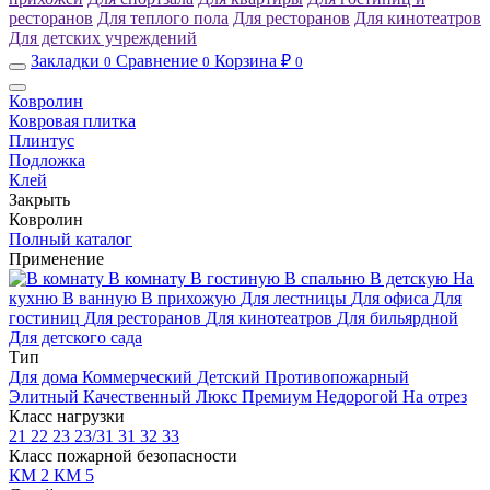
ресторанов
Для теплого пола
Для ресторанов
Для кинотеатров
Для детских учреждений
Закладки
Сравнение
Корзина ₽
0
0
0
Ковролин
Ковровая плитка
Плинтус
Подложка
Клей
Закрыть
Ковролин
Полный каталог
Применение
В комнату
В гостиную
В спальню
В детскую
На
кухню
В ванную
В прихожую
Для лестницы
Для офиса
Для
гостиниц
Для ресторанов
Для кинотеатров
Для бильярдной
Для детского сада
Тип
Для дома
Коммерческий
Детский
Противопожарный
Элитный
Качественный
Люкс
Премиум
Недорогой
На отрез
Класс нагрузки
21
22
23
23/31
31
32
33
Класс пожарной безопасности
КМ 2
КМ 5