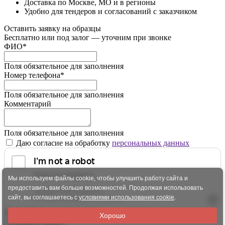
Доставка по Москве, МО и в регионы
Удобно для тендеров и согласований с заказчиком
Оставить заявку на образцы
Бесплатно или под залог — уточним при звонке
ФИО
*
Поля обязательное для заполнения
Номер телефона
*
Поля обязательное для заполнения
Комментарий
Поля обязательное для заполнения
Даю согласие на обработку
персональных данных
Мы используем файлы cookie, чтобы улучшить работу сайта и
предоставить вам больше возможностей. Продолжая использовать
сайт, вы соглашаетесь с
условиями использования cookie
.
Пожалуйста, докажите, что вы не робот!
Хорошо
Отправить заявку