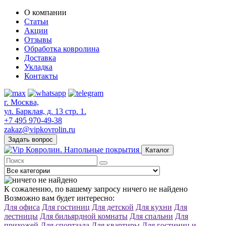
О компании
Статьи
Акции
Отзывы
Обработка ковролина
Доставка
Укладка
Контакты
г. Москва,
ул. Барклая, д. 13 стр. 1.
+7 495 970-49-38
zakaz@vipkovrolin.ru
Задать вопрос
Каталог
К сожалению, по вашему запросу ничего не найдено
Возможно вам будет интересно:
Для офиса
Для гостиниц
Для детской
Для кухни
Для
лестницы
Для бильярдной комнаты
Для спальни
Для
прихожей
Для спортзала
Для квартиры
Для гостиниц и