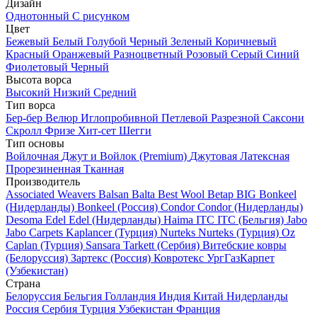
Дизайн
Однотонный
С рисунком
Цвет
Бежевый
Белый
Голубой
Черный
Зеленый
Коричневый
Красный
Оранжевый
Разноцветный
Розовый
Серый
Синий
Фиолетовый
Черный
Высота ворса
Высокий
Низкий
Средний
Тип ворса
Бер-бер
Велюр
Иглопробивной
Петлевой
Разрезной
Саксони
Скролл
Фризе
Хит-сет
Шегги
Тип основы
Войлочная
Джут и Войлок (Premium)
Джутовая
Латексная
Прорезиненная
Тканная
Производитель
Associated Weavers
Balsan
Balta
Best Wool
Betap
BIG
Bonkeel
(Нидерланды)
Bonkeel (Россия)
Condor
Condor (Нидерланды)
Desoma
Edel
Edel (Нидерланды)
Haima
ITC
ITC (Бельгия)
Jabo
Jabo Carpets
Kaplancer (Турция)
Nurteks
Nurteks (Турция)
Oz
Caplan (Турция)
Sansara
Tarkett (Сербия)
Витебские ковры
(Белоруссия)
Зартекс (Россия)
Ковротекс
УргГазКарпет
(Узбекистан)
Страна
Белоруссия
Бельгия
Голландия
Индия
Китай
Нидерланды
Россия
Сербия
Турция
Узбекистан
Франция