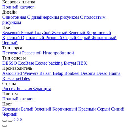
Ковровая плитка
Полный каталог
Дизайн
Однотонная
С дизайнерским рисунком
С полосатым
рисунком
Цвет
Бежевый
Белый
Голубой
Желтый
Зеленый
Коричневый
Красный
Оранжевый
Розовый
Серый
Серый
Фиолетовый
Черный
Тип ворса
Петлевой
Разрезной
Иглопробивной
Тип основы
DESSO EcoBase
Ecotec backing
Битум
ПВХ
Производитель
Associated Weavers
Balsan
Betap
Bonkeel
Desoma
Desso
Haima
RusCarpetTiles
Страна
Россия
Бельгия
Франция
Плинтус
Полный каталог
Цвет
Бежевый
Белый
Зеленый
Коричневый
Красный
Серый
Синий
Черный
0
0
0