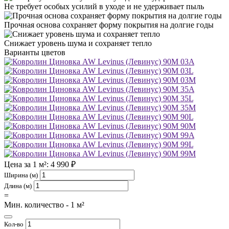
Не требует особых усилий в уходе и не удерживает пыль
Прочная основа сохраняет форму покрытия на долгие годы
Снижает уровень шума и сохраняет тепло
Варианты цветов
03A
03L
03M
35A
35L
35M
90L
90M
99A
99L
99M
Цена за 1 м²: 4 990 ₽
Ширина (м)
Длина (м)
=
Мин. количество - 1 м²
Кол-во