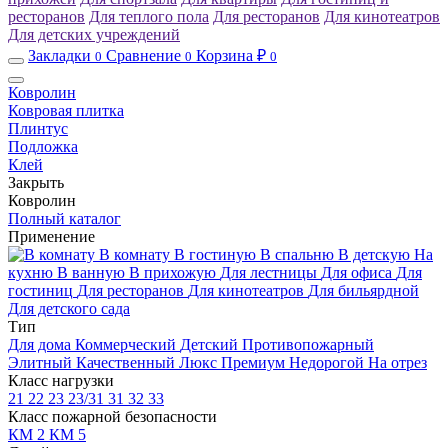
ресторанов
Для теплого пола
Для ресторанов
Для кинотеатров
Для детских учреждений
Закладки
Сравнение
Корзина ₽
0
0
0
Ковролин
Ковровая плитка
Плинтус
Подложка
Клей
Закрыть
Ковролин
Полный каталог
Применение
В комнату
В гостиную
В спальню
В детскую
На
кухню
В ванную
В прихожую
Для лестницы
Для офиса
Для
гостиниц
Для ресторанов
Для кинотеатров
Для бильярдной
Для детского сада
Тип
Для дома
Коммерческий
Детский
Противопожарный
Элитный
Качественный
Люкс
Премиум
Недорогой
На отрез
Класс нагрузки
21
22
23
23/31
31
32
33
Класс пожарной безопасности
КМ 2
КМ 5