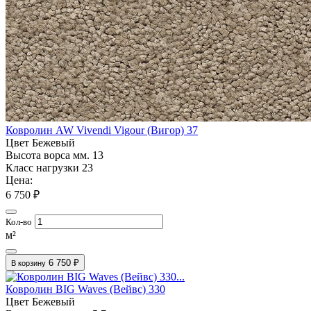
Ковролин AW Vivendi Vigour (Вигор) 37
Цвет
Бежевый
Высота ворса мм.
13
Класс нагрузки
23
Цена:
6 750 ₽
Кол-во
м²
6 750 ₽
В корзину
Ковролин BIG Waves (Вейвс) 330
Цвет
Бежевый