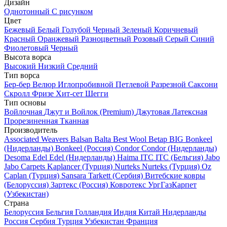
Дизайн
Однотонный
С рисунком
Цвет
Бежевый
Белый
Голубой
Черный
Зеленый
Коричневый
Красный
Оранжевый
Разноцветный
Розовый
Серый
Синий
Фиолетовый
Черный
Высота ворса
Высокий
Низкий
Средний
Тип ворса
Бер-бер
Велюр
Иглопробивной
Петлевой
Разрезной
Саксони
Скролл
Фризе
Хит-сет
Шегги
Тип основы
Войлочная
Джут и Войлок (Premium)
Джутовая
Латексная
Прорезиненная
Тканная
Производитель
Associated Weavers
Balsan
Balta
Best Wool
Betap
BIG
Bonkeel
(Нидерланды)
Bonkeel (Россия)
Condor
Condor (Нидерланды)
Desoma
Edel
Edel (Нидерланды)
Haima
ITC
ITC (Бельгия)
Jabo
Jabo Carpets
Kaplancer (Турция)
Nurteks
Nurteks (Турция)
Oz
Caplan (Турция)
Sansara
Tarkett (Сербия)
Витебские ковры
(Белоруссия)
Зартекс (Россия)
Ковротекс
УргГазКарпет
(Узбекистан)
Страна
Белоруссия
Бельгия
Голландия
Индия
Китай
Нидерланды
Россия
Сербия
Турция
Узбекистан
Франция