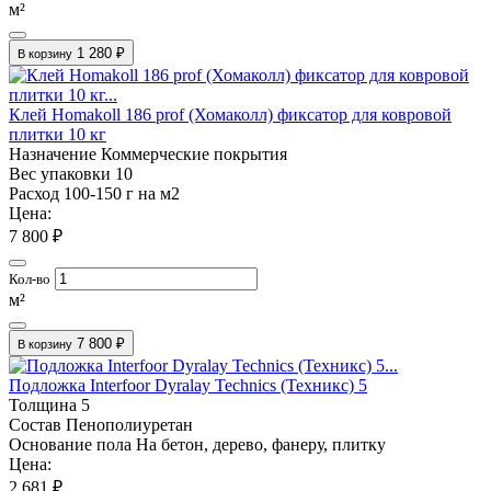
м²
1 280 ₽
В корзину
Клей Homakoll 186 prof (Хомаколл) фиксатор для ковровой
плитки 10 кг
Назначение
Коммерческие покрытия
Вес упаковки
10
Расход
100-150 г на м2
Цена:
7 800 ₽
Кол-во
м²
7 800 ₽
В корзину
Подложка Interfoor Dyralay Technics (Техникс) 5
Толщина
5
Состав
Пенополиуретан
Основание пола
На бетон, дерево, фанеру, плитку
Цена:
2 681 ₽