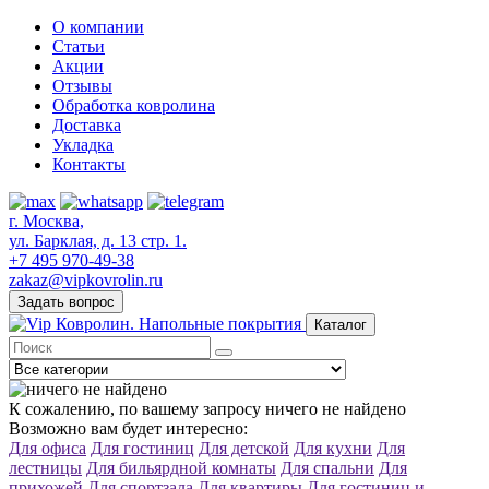
О компании
Статьи
Акции
Отзывы
Обработка ковролина
Доставка
Укладка
Контакты
г. Москва,
ул. Барклая, д. 13 стр. 1.
+7 495 970-49-38
zakaz@vipkovrolin.ru
Задать вопрос
Каталог
К сожалению, по вашему запросу ничего не найдено
Возможно вам будет интересно:
Для офиса
Для гостиниц
Для детской
Для кухни
Для
лестницы
Для бильярдной комнаты
Для спальни
Для
прихожей
Для спортзала
Для квартиры
Для гостиниц и