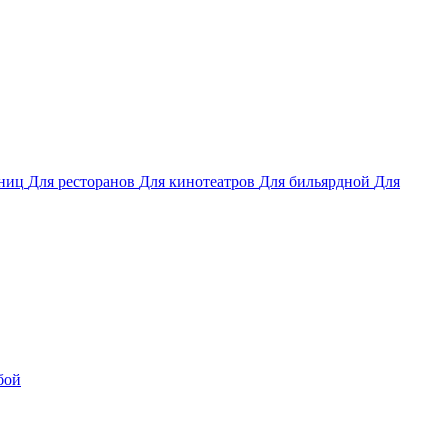
иниц
Для ресторанов
Для кинотеатров
Для бильярдной
Для
бой