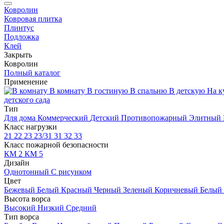
Ковролин
Ковровая плитка
Плинтус
Подложка
Клей
Закрыть
Ковролин
Полный каталог
Применение
В комнату
В гостиную
В спальню
В детскую
На к
детского сада
Тип
Для дома
Коммерческий
Детский
Противопожарный
Элитный
Класс нагрузки
21
22
23
23/31
31
32
33
Класс пожарной безопасности
КМ 2
КМ 5
Дизайн
Однотонный
С рисунком
Цвет
Бежевый
Белый
Красный
Черный
Зеленый
Коричневый
Белый
Высота ворса
Высокий
Низкий
Средний
Тип ворса