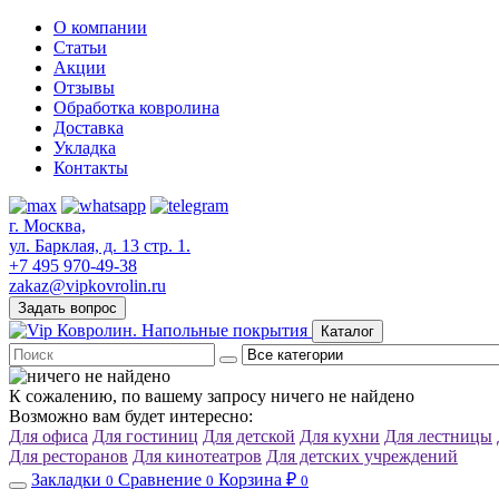
О компании
Статьи
Акции
Отзывы
Обработка ковролина
Доставка
Укладка
Контакты
г. Москва,
ул. Барклая, д. 13 стр. 1.
+7 495 970-49-38
zakaz@vipkovrolin.ru
Задать вопрос
Каталог
К сожалению, по вашему запросу ничего не найдено
Возможно вам будет интересно:
Для офиса
Для гостиниц
Для детской
Для кухни
Для лестницы
Для ресторанов
Для кинотеатров
Для детских учреждений
Закладки
Сравнение
Корзина ₽
0
0
0