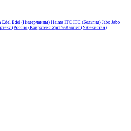
a
Edel
Edel (Нидерланды)
Haima
ITC
ITC (Бельгия)
Jabo
Jabo
ртекс (Россия)
Ковротекс
УргГазКарпет (Узбекистан)