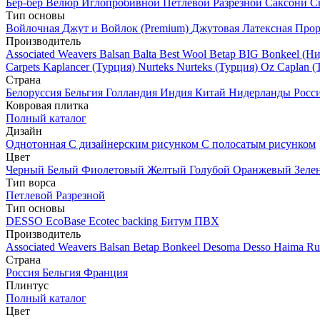
Бер-бер
Велюр
Иглопробивной
Петлевой
Разрезной
Саксони
С
Тип основы
Войлочная
Джут и Войлок (Premium)
Джутовая
Латексная
Прор
Производитель
Associated Weavers
Balsan
Balta
Best Wool
Betap
BIG
Bonkeel (Н
Carpets
Kaplancer (Турция)
Nurteks
Nurteks (Турция)
Oz Caplan (
Страна
Белоруссия
Бельгия
Голландия
Индия
Китай
Нидерланды
Росс
Ковровая плитка
Полный каталог
Дизайн
Однотонная
С дизайнерским рисунком
С полосатым рисунком
Цвет
Черный
Белый
Фиолетовый
Желтый
Голубой
Оранжевый
Зеле
Тип ворса
Петлевой
Разрезной
Тип основы
DESSO EcoBase
Ecotec backing
Битум
ПВХ
Производитель
Associated Weavers
Balsan
Betap
Bonkeel
Desoma
Desso
Haima
Ru
Страна
Россия
Бельгия
Франция
Плинтус
Полный каталог
Цвет