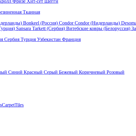
кролл
Фризе
Хит-сет
Шегги
езиненная
Тканная
идерланды)
Bonkeel (Россия)
Condor
Condor (Нидерланды)
Desom
Турция)
Sansara
Tarkett (Сербия)
Витебские ковры (Белоруссия)
За
ия
Сербия
Турция
Узбекистан
Франция
ный
Синий
Красный
Серый
Бежевый
Коричневый
Розовый
sCarpetTiles