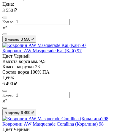
Цена:
3 550 ₽
Кол-во
м²
3 550 ₽
В корзину
Ковролин AW Masquerade Kai (Кай) 97
Цвет
Черный
Высота ворса мм.
9,5
Класс нагрузки
23
Состав ворса
100% ПА
Цена:
6 490 ₽
Кол-во
м²
6 490 ₽
В корзину
Ковролин AW Masquerade Corallina (Коралина) 98
Цвет
Черный