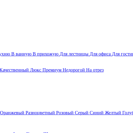
ухню
В ванную
В прихожую
Для лестницы
Для офиса
Для гост
Качественный
Люкс
Премиум
Недорогой
На отрез
Оранжевый
Разноцветный
Розовый
Серый
Синий
Желтый
Голу