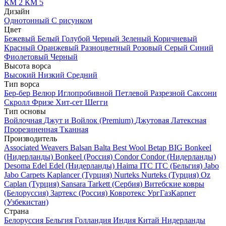
КМ 2
КМ 5
Дизайн
Однотонный
С рисунком
Цвет
Бежевый
Белый
Голубой
Черный
Зеленый
Коричневый
Красный
Оранжевый
Разноцветный
Розовый
Серый
Синий
Фиолетовый
Черный
Высота ворса
Высокий
Низкий
Средний
Тип ворса
Бер-бер
Велюр
Иглопробивной
Петлевой
Разрезной
Саксони
Скролл
Фризе
Хит-сет
Шегги
Тип основы
Войлочная
Джут и Войлок (Premium)
Джутовая
Латексная
Прорезиненная
Тканная
Производитель
Associated Weavers
Balsan
Balta
Best Wool
Betap
BIG
Bonkeel
(Нидерланды)
Bonkeel (Россия)
Condor
Condor (Нидерланды)
Desoma
Edel
Edel (Нидерланды)
Haima
ITC
ITC (Бельгия)
Jabo
Jabo Carpets
Kaplancer (Турция)
Nurteks
Nurteks (Турция)
Oz
Caplan (Турция)
Sansara
Tarkett (Сербия)
Витебские ковры
(Белоруссия)
Зартекс (Россия)
Ковротекс
УргГазКарпет
(Узбекистан)
Страна
Белоруссия
Бельгия
Голландия
Индия
Китай
Нидерланды