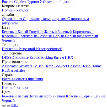
Россия
Сербия
Турция
Узбекистан
Франция
Ковровая плитка
Полный каталог
Дизайн
Однотонная
С дизайнерским рисунком
С полосатым
рисунком
Цвет
Бежевый
Белый
Голубой
Желтый
Зеленый
Коричневый
Красный
Оранжевый
Розовый
Серый
Серый
Фиолетовый
Черный
Тип ворса
Петлевой
Разрезной
Иглопробивной
Тип основы
DESSO EcoBase
Ecotec backing
Битум
ПВХ
Производитель
Associated Weavers
Balsan
Betap
Bonkeel
Desoma
Desso
Haima
RusCarpetTiles
Страна
Россия
Бельгия
Франция
Плинтус
Полный каталог
Цвет
Бежевый
Белый
Зеленый
Коричневый
Красный
Серый
Синий
Черный
0
0
0