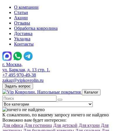
О компании
Статьи
Акции
Отзывы
Обработка ковролина
Доставка
Укладка
Контакты
г. Москва,
ул. Барклая, д. 13 стр. 1.
+7 495 970-49-38
zakaz@vipkovrolin.ru
Задать вопрос
Каталог
К сожалению, по вашему запросу ничего не найдено
Возможно вам будет интересно:
Для офиса
Для гостиниц
Для детской
Для кухни
Для
лестницы
Для бильярдной комнаты
Для спальни
Для