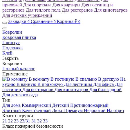
прихожей
Для спортзала
Для квартиры
Для гостиниц и
ресторанов
Для теплого пола
Для ресторанов
Для кинотеатров
Для детских учреждений
Закладки
Сравнение
Корзина ₽
0
0
0
Ковролин
Ковровая плитка
Плинтус
Подложка
Клей
Закрыть
Ковролин
Полный каталог
Применение
В комнату
В гостиную
В спальню
В детскую
На
кухню
В ванную
В прихожую
Для лестницы
Для офиса
Для
гостиниц
Для ресторанов
Для кинотеатров
Для бильярдной
Для детского сада
Тип
Для дома
Коммерческий
Детский
Противопожарный
Элитный
Качественный
Люкс
Премиум
Недорогой
На отрез
Класс нагрузки
21
22
23
23/31
31
32
33
Класс пожарной безопасности