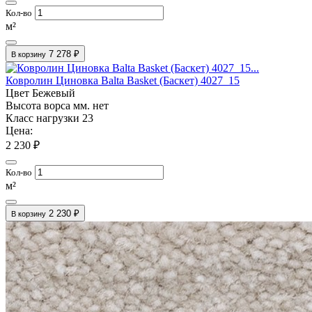
Кол-во
м²
7 278 ₽
В корзину
Ковролин Циновка Balta Basket (Баскет) 4027_15
Цвет
Бежевый
Высота ворса мм.
нет
Класс нагрузки
23
Цена:
2 230 ₽
Кол-во
м²
2 230 ₽
В корзину