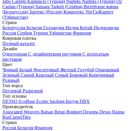
Jabo Carpets
Kaplancer (Турция)
Nurteks
Nurteks (Турция)
Oz
Caplan (Турция)
Sansara
Tarkett (Сербия)
Витебские ковры
(Белоруссия)
Зартекс (Россия)
Ковротекс
УргГазКарпет
(Узбекистан)
Страна
Белоруссия
Бельгия
Голландия
Индия
Китай
Нидерланды
Россия
Сербия
Турция
Узбекистан
Франция
Ковровая плитка
Полный каталог
Дизайн
Однотонная
С дизайнерским рисунком
С полосатым
рисунком
Цвет
Черный
Белый
Фиолетовый
Желтый
Голубой
Оранжевый
Зеленый
Синий
Красный
Серый
Бежевый
Коричневый
Розовый
Тип ворса
Петлевой
Разрезной
Тип основы
DESSO EcoBase
Ecotec backing
Битум
ПВХ
Производитель
Associated Weavers
Balsan
Betap
Bonkeel
Desoma
Desso
Haima
RusCarpetTiles
Страна
Россия
Бельгия
Франция