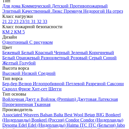
Тип
Для дома
Коммерческий
Детский
Противопожарный
Элитный
Качественный
Люкс
Премиум
Недорогой
На отрез
Класс нагрузки
21
22
23
23/31
31
32
33
Класс пожарной безопасности
КМ 2
КМ 5
Дизайн
Однотонный
С рисунком
Цвет
Бежевый
Белый
Красный
Черный
Зеленый
Коричневый
Белый
Оранжевый
Разноцветный
Розовый
Серый
Синий
Желтый
Голубой
Высота ворса
Высокий
Низкий
Средний
Тип ворса
Бер-бер
Велюр
Иглопробивной
Петлевой
Разрезной
Саксони
Скролл
Фризе
Хит-сет
Шегги
Тип основы
Войлочная
Джут и Войлок (Premium)
Джутовая
Латексная
Прорезиненная
Тканная
Производитель
Associated Weavers
Balsan
Balta
Best Wool
Betap
BIG
Bonkeel
(Нидерланды)
Bonkeel (Россия)
Condor
Condor (Нидерланды)
Desoma
Edel
Edel (Нидерланды)
Haima
ITC
ITC (Бельгия)
Jabo