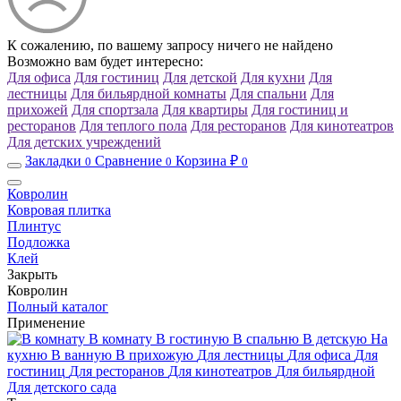
К сожалению, по вашему запросу ничего не найдено
Возможно вам будет интересно:
Для офиса
Для гостиниц
Для детской
Для кухни
Для
лестницы
Для бильярдной комнаты
Для спальни
Для
прихожей
Для спортзала
Для квартиры
Для гостиниц и
ресторанов
Для теплого пола
Для ресторанов
Для кинотеатров
Для детских учреждений
Закладки
Сравнение
Корзина ₽
0
0
0
Ковролин
Ковровая плитка
Плинтус
Подложка
Клей
Закрыть
Ковролин
Полный каталог
Применение
В комнату
В гостиную
В спальню
В детскую
На
кухню
В ванную
В прихожую
Для лестницы
Для офиса
Для
гостиниц
Для ресторанов
Для кинотеатров
Для бильярдной
Для детского сада