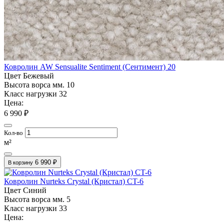
Ковролин AW Sensualite Sentiment (Сентимент) 20
Цвет
Бежевый
Высота ворса мм.
10
Класс нагрузки
32
Цена:
6 990 ₽
Кол-во
м²
6 990 ₽
В корзину
Ковролин Nurteks Crystal (Кристал) CT-6
Цвет
Синий
Высота ворса мм.
5
Класс нагрузки
33
Цена: