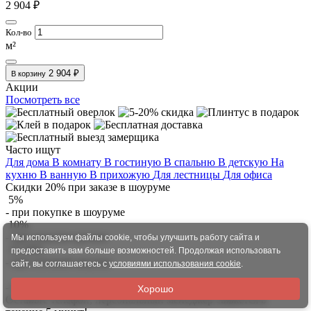
2 904 ₽
Кол-во
м²
2 904 ₽
В корзину
Акции
Посмотреть все
Часто ищут
Для дома
В комнату
В гостиную
В спальню
В детскую
На
кухню
В ванную
В прихожую
Для лестницы
Для офиса
Скидки 20% при заказе в шоуруме
5%
- при покупке в шоуруме
10%
- при покупке рулона
Мы используем файлы cookie, чтобы улучшить работу сайта и
15-20%
предоставить вам больше возможностей. Продолжая использовать
- при оптовой закупке
сайт, вы соглашаетесь с
условиями использования cookie
.
- бесплатная парковка
Хорошо
Оставьте телефон, персональный менеджер свяжется в