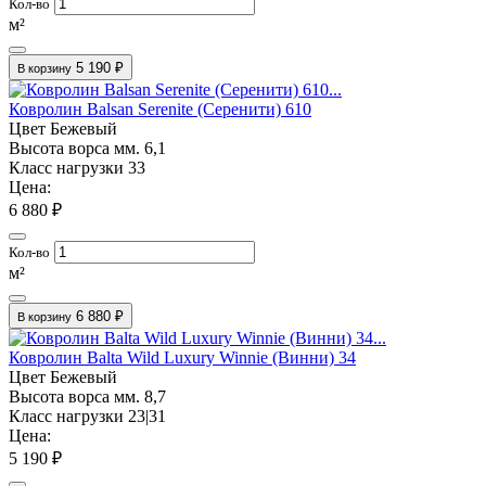
Кол-во
м²
5 190 ₽
В корзину
Ковролин Balsan Serenite (Серенити) 610
Цвет
Бежевый
Высота ворса мм.
6,1
Класс нагрузки
33
Цена:
6 880 ₽
Кол-во
м²
6 880 ₽
В корзину
Ковролин Balta Wild Luxury Winnie (Винни) 34
Цвет
Бежевый
Высота ворса мм.
8,7
Класс нагрузки
23|31
Цена:
5 190 ₽