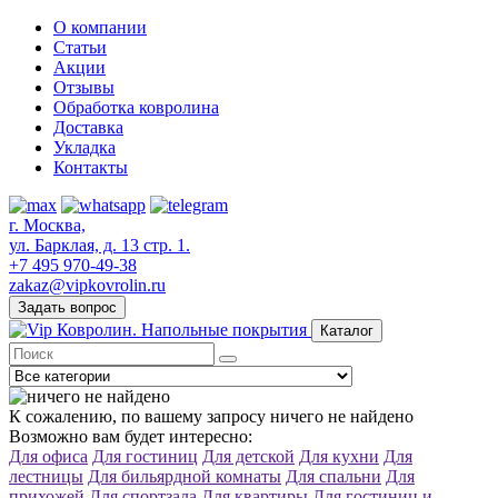
О компании
Статьи
Акции
Отзывы
Обработка ковролина
Доставка
Укладка
Контакты
г. Москва,
ул. Барклая, д. 13 стр. 1.
+7 495 970-49-38
zakaz@vipkovrolin.ru
Задать вопрос
Каталог
К сожалению, по вашему запросу ничего не найдено
Возможно вам будет интересно:
Для офиса
Для гостиниц
Для детской
Для кухни
Для
лестницы
Для бильярдной комнаты
Для спальни
Для
прихожей
Для спортзала
Для квартиры
Для гостиниц и