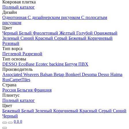
Ковровая плитка
Полный каталог
Дизайн
Однотонная
С дизайнерским рисунком
С полосатым
рисунком
Цвет
Черный
Белый
Фиолетовый
Желтый
Голубой
Оранжевый
Зеленый
Синий
Красный
Серый
Бежевый
Коричневый
Розовый
Тип ворса
Петлевой
Разрезной
Тип основы
DESSO EcoBase
Ecotec backing
Битум
ПВХ
Производитель
Associated Weavers
Balsan
Betap
Bonkeel
Desoma
Desso
Haima
RusCarpetTiles
Страна
Россия
Бельгия
Франция
Плинтус
Полный каталог
Цвет
Бежевый
Белый
Зеленый
Коричневый
Красный
Серый
Синий
Черный
0
0
0