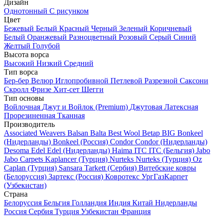
Дизайн
Однотонный
С рисунком
Цвет
Бежевый
Белый
Красный
Черный
Зеленый
Коричневый
Белый
Оранжевый
Разноцветный
Розовый
Серый
Синий
Желтый
Голубой
Высота ворса
Высокий
Низкий
Средний
Тип ворса
Бер-бер
Велюр
Иглопробивной
Петлевой
Разрезной
Саксони
Скролл
Фризе
Хит-сет
Шегги
Тип основы
Войлочная
Джут и Войлок (Premium)
Джутовая
Латексная
Прорезиненная
Тканная
Производитель
Associated Weavers
Balsan
Balta
Best Wool
Betap
BIG
Bonkeel
(Нидерланды)
Bonkeel (Россия)
Condor
Condor (Нидерланды)
Desoma
Edel
Edel (Нидерланды)
Haima
ITC
ITC (Бельгия)
Jabo
Jabo Carpets
Kaplancer (Турция)
Nurteks
Nurteks (Турция)
Oz
Caplan (Турция)
Sansara
Tarkett (Сербия)
Витебские ковры
(Белоруссия)
Зартекс (Россия)
Ковротекс
УргГазКарпет
(Узбекистан)
Страна
Белоруссия
Бельгия
Голландия
Индия
Китай
Нидерланды
Россия
Сербия
Турция
Узбекистан
Франция