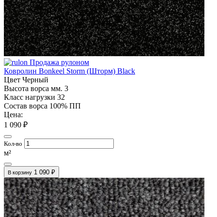
Продажа рулоном
Ковролин Bonkeel Storm (Шторм) Black
Цвет
Черный
Высота ворса мм.
3
Класс нагрузки
32
Состав ворса
100% ПП
Цена:
1 090 ₽
Кол-во
м²
1 090 ₽
В корзину