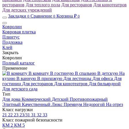
ресторанов
Для теплого пола
Для ресторанов
Для кинотеатров
Для детских учреждений
Закладки
Сравнение
Корзина ₽
0
0
0
Ковролин
Ковровая плитка
Плинтус
Подложка
Клей
Закрыть
Ковролин
Полный каталог
Применение
В комнату
В гостиную
В спальню
В детскую
На
кухню
В ванную
В прихожую
Для лестницы
Для офиса
Для
гостиниц
Для ресторанов
Для кинотеатров
Для бильярдной
Для детского сада
Тип
Для дома
Коммерческий
Детский
Противопожарный
Элитный
Качественный
Люкс
Премиум
Недорогой
На отрез
Класс нагрузки
21
22
23
23/31
31
32
33
Класс пожарной безопасности
КМ 2
КМ 5