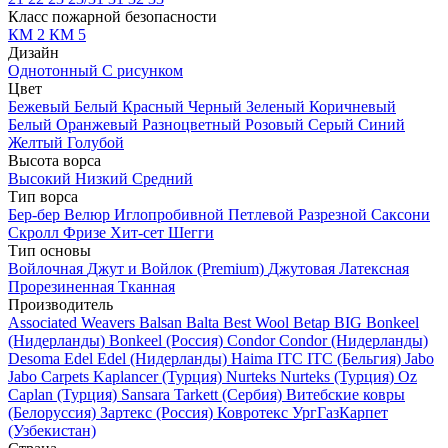
Класс пожарной безопасности
КМ 2
КМ 5
Дизайн
Однотонный
С рисунком
Цвет
Бежевый
Белый
Красный
Черный
Зеленый
Коричневый
Белый
Оранжевый
Разноцветный
Розовый
Серый
Синий
Желтый
Голубой
Высота ворса
Высокий
Низкий
Средний
Тип ворса
Бер-бер
Велюр
Иглопробивной
Петлевой
Разрезной
Саксони
Скролл
Фризе
Хит-сет
Шегги
Тип основы
Войлочная
Джут и Войлок (Premium)
Джутовая
Латексная
Прорезиненная
Тканная
Производитель
Associated Weavers
Balsan
Balta
Best Wool
Betap
BIG
Bonkeel
(Нидерланды)
Bonkeel (Россия)
Condor
Condor (Нидерланды)
Desoma
Edel
Edel (Нидерланды)
Haima
ITC
ITC (Бельгия)
Jabo
Jabo Carpets
Kaplancer (Турция)
Nurteks
Nurteks (Турция)
Oz
Caplan (Турция)
Sansara
Tarkett (Сербия)
Витебские ковры
(Белоруссия)
Зартекс (Россия)
Ковротекс
УргГазКарпет
(Узбекистан)