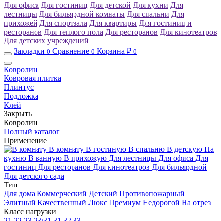
Для офиса
Для гостиниц
Для детской
Для кухни
Для
лестницы
Для бильярдной комнаты
Для спальни
Для
прихожей
Для спортзала
Для квартиры
Для гостиниц и
ресторанов
Для теплого пола
Для ресторанов
Для кинотеатров
Для детских учреждений
Закладки
Сравнение
Корзина ₽
0
0
0
Ковролин
Ковровая плитка
Плинтус
Подложка
Клей
Закрыть
Ковролин
Полный каталог
Применение
В комнату
В гостиную
В спальню
В детскую
На
кухню
В ванную
В прихожую
Для лестницы
Для офиса
Для
гостиниц
Для ресторанов
Для кинотеатров
Для бильярдной
Для детского сада
Тип
Для дома
Коммерческий
Детский
Противопожарный
Элитный
Качественный
Люкс
Премиум
Недорогой
На отрез
Класс нагрузки
21
22
23
23/31
31
32
33