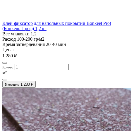
Клей-фиксатор для напольных покрытий Bonkeel Prof
(Бонкель Проф) 1,2 кг
Вес упаковки
1,2
Расход
100-200 гр/м2
Время затвердевания
20-40 мин
Цена:
1 280 ₽
Кол-во
м²
1 280 ₽
В корзину