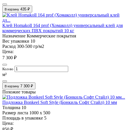
435 ₽
В корзину
Клей Homakoll 164 prof (Хомаколл) универсальный клей для
коммерческих ПВХ покрытий 10 кг
Назначение
Коммерческие покрытия
Вес упаковки
10
Расход
300-500 гр/м2
Цена:
7 300 ₽
Кол-во
м²
7 300 ₽
В корзину
Похожие товары
Подложка Bonkeel Soft Style (Бонкиль Софт Стайл) 10 мм
Толщина
10
Размер листа
1000 х 500
Площадь в упаковке
5
Цена:
850 ₽