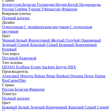
Страна
Белоруссия
Бельгия
Голландия
Индия
Китай
Нидерланды
Россия
Сербия
Турция
Узбекистан
Франция
Ковровая плитка
Полный каталог
Дизайн
Однотонная
С дизайнерским рисунком
С полосатым
рисунком
Цвет
Черный
Белый
Фиолетовый
Желтый
Голубой
Оранжевый
Зеленый
Синий
Красный
Серый
Бежевый
Коричневый
Розовый
Тип ворса
Петлевой
Разрезной
Тип основы
DESSO EcoBase
Ecotec backing
Битум
ПВХ
Производитель
Associated Weavers
Balsan
Betap
Bonkeel
Desoma
Desso
Haima
RusCarpetTiles
Страна
Россия
Бельгия
Франция
Плинтус
Полный каталог
Цвет
Бежевый
Белый
Зеленый
Коричневый
Красный
Серый
Синий