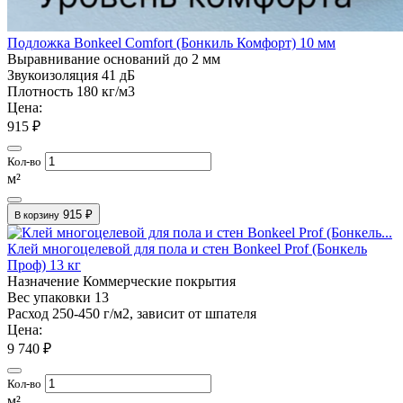
Подложка Bonkeel Comfort (Бонкиль Комфорт) 10 мм
Выравнивание оснований
до 2 мм
Звукоизоляция
41 дБ
Плотность
180 кг/м3
Цена:
915 ₽
Кол-во
м²
915 ₽
В корзину
Клей многоцелевой для пола и стен Bonkeel Prof (Бонкель
Проф) 13 кг
Назначение
Коммерческие покрытия
Вес упаковки
13
Расход
250-450 г/м2, зависит от шпателя
Цена:
9 740 ₽
Кол-во
м²