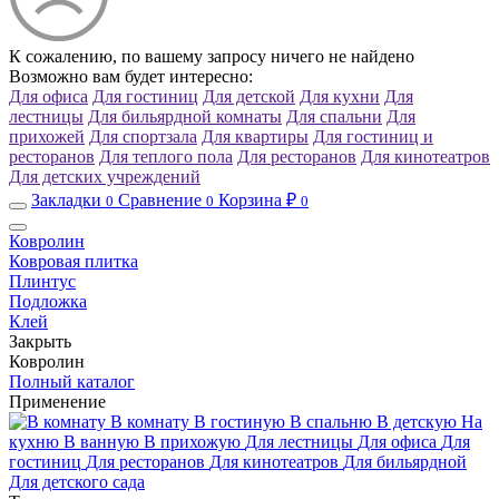
К сожалению, по вашему запросу ничего не найдено
Возможно вам будет интересно:
Для офиса
Для гостиниц
Для детской
Для кухни
Для
лестницы
Для бильярдной комнаты
Для спальни
Для
прихожей
Для спортзала
Для квартиры
Для гостиниц и
ресторанов
Для теплого пола
Для ресторанов
Для кинотеатров
Для детских учреждений
Закладки
Сравнение
Корзина ₽
0
0
0
Ковролин
Ковровая плитка
Плинтус
Подложка
Клей
Закрыть
Ковролин
Полный каталог
Применение
В комнату
В гостиную
В спальню
В детскую
На
кухню
В ванную
В прихожую
Для лестницы
Для офиса
Для
гостиниц
Для ресторанов
Для кинотеатров
Для бильярдной
Для детского сада