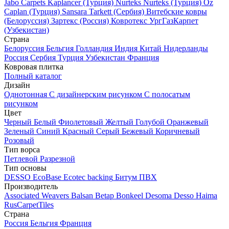
Jabo Carpets
Kaplancer (Турция)
Nurteks
Nurteks (Турция)
Oz
Caplan (Турция)
Sansara
Tarkett (Сербия)
Витебские ковры
(Белоруссия)
Зартекс (Россия)
Ковротекс
УргГазКарпет
(Узбекистан)
Страна
Белоруссия
Бельгия
Голландия
Индия
Китай
Нидерланды
Россия
Сербия
Турция
Узбекистан
Франция
Ковровая плитка
Полный каталог
Дизайн
Однотонная
С дизайнерским рисунком
С полосатым
рисунком
Цвет
Черный
Белый
Фиолетовый
Желтый
Голубой
Оранжевый
Зеленый
Синий
Красный
Серый
Бежевый
Коричневый
Розовый
Тип ворса
Петлевой
Разрезной
Тип основы
DESSO EcoBase
Ecotec backing
Битум
ПВХ
Производитель
Associated Weavers
Balsan
Betap
Bonkeel
Desoma
Desso
Haima
RusCarpetTiles
Страна
Россия
Бельгия
Франция