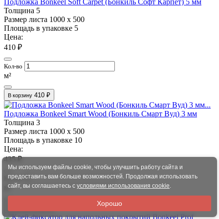
Подложка Bonkeel Soft Carpet (Бонкиль Софт Карпет) 5 мм
Толщина
5
Размер листа
1000 х 500
Площадь в упаковке
5
Цена:
410 ₽
Кол-во
м²
410 ₽
В корзину
Подложка Bonkeel Smart Wood (Бонкиль Смарт Вуд) 3 мм
Толщина
3
Размер листа
1000 х 500
Площадь в упаковке
10
Цена:
435 ₽
Мы используем файлы cookie, чтобы улучшить работу сайта и
предоставить вам больше возможностей. Продолжая использовать
Кол-во
сайт, вы соглашаетесь с
условиями использования cookie
.
м²
Хорошо
435 ₽
В корзину