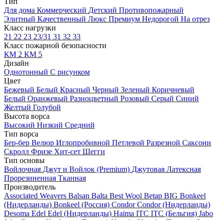
Тип
Для дома
Коммерческий
Детский
Противопожарный
Элитный
Качественный
Люкс
Премиум
Недорогой
На отрез
Класс нагрузки
21
22
23
23/31
31
32
33
Класс пожарной безопасности
КМ 2
КМ 5
Дизайн
Однотонный
С рисунком
Цвет
Бежевый
Белый
Красный
Черный
Зеленый
Коричневый
Белый
Оранжевый
Разноцветный
Розовый
Серый
Синий
Желтый
Голубой
Высота ворса
Высокий
Низкий
Средний
Тип ворса
Бер-бер
Велюр
Иглопробивной
Петлевой
Разрезной
Саксони
Скролл
Фризе
Хит-сет
Шегги
Тип основы
Войлочная
Джут и Войлок (Premium)
Джутовая
Латексная
Прорезиненная
Тканная
Производитель
Associated Weavers
Balsan
Balta
Best Wool
Betap
BIG
Bonkeel
(Нидерланды)
Bonkeel (Россия)
Condor
Condor (Нидерланды)
Desoma
Edel
Edel (Нидерланды)
Haima
ITC
ITC (Бельгия)
Jabo