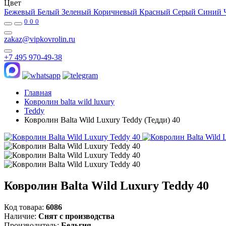
Цвет
Бежевый
Белый
Зеленый
Коричневый
Красный
Серый
Синий
0
0
0
zakaz@vipkovrolin.ru
+7 495 970-49-38
Главная
Ковролин balta wild luxury
Teddy
Ковролин Balta Wild Luxury Teddy (Тедди) 40
Ковролин Balta Wild Luxury Teddy 40
Код товара:
6086
Наличие:
Снят с производства
Производитель:
Бельгия