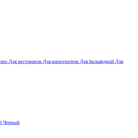
иниц
Для ресторанов
Для кинотеатров
Для бильярдной
Для
й
Черный