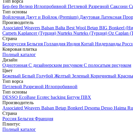
Тип ворса
Бер-бер
Велюр
Иглопробивной
Петлевой
Разрезной
Саксони
С
Тип основы
Войлочная
Джут и Войлок (Premium)
Джутовая
Латексная
Прор
Производитель
Associated Weavers
Balsan
Balta
Best Wool
Betap
BIG
Bonkeel (Н
Carpets
Kaplancer (Турция)
Nurteks
Nurteks (Турция)
Oz Caplan (
Страна
Белоруссия
Бельгия
Голландия
Индия
Китай
Нидерланды
Росс
Ковровая плитка
Полный каталог
Дизайн
Однотонная
С дизайнерским рисунком
С полосатым рисунком
Цвет
Бежевый
Белый
Голубой
Желтый
Зеленый
Коричневый
Красн
Тип ворса
Петлевой
Разрезной
Иглопробивной
Тип основы
DESSO EcoBase
Ecotec backing
Битум
ПВХ
Производитель
Associated Weavers
Balsan
Betap
Bonkeel
Desoma
Desso
Haima
Ru
Страна
Россия
Бельгия
Франция
Плинтус
Полный каталог