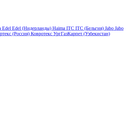
a
Edel
Edel (Нидерланды)
Haima
ITC
ITC (Бельгия)
Jabo
Jabo
ртекс (Россия)
Ковротекс
УргГазКарпет (Узбекистан)