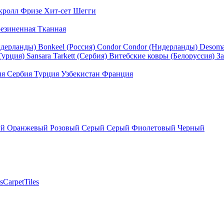
кролл
Фризе
Хит-сет
Шегги
езиненная
Тканная
идерланды)
Bonkeel (Россия)
Condor
Condor (Нидерланды)
Desom
Турция)
Sansara
Tarkett (Сербия)
Витебские ковры (Белоруссия)
За
ия
Сербия
Турция
Узбекистан
Франция
ый
Оранжевый
Розовый
Серый
Серый
Фиолетовый
Черный
sCarpetTiles