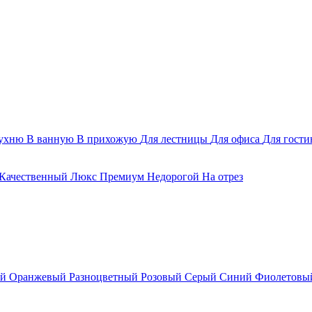
ухню
В ванную
В прихожую
Для лестницы
Для офиса
Для гост
Качественный
Люкс
Премиум
Недорогой
На отрез
ый
Оранжевый
Разноцветный
Розовый
Серый
Синий
Фиолетовы