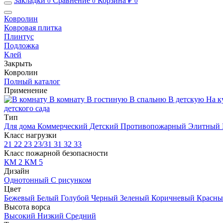
Закладки
Сравнение
Корзина ₽
0
0
0
Ковролин
Ковровая плитка
Плинтус
Подложка
Клей
Закрыть
Ковролин
Полный каталог
Применение
В комнату
В гостиную
В спальню
В детскую
На к
детского сада
Тип
Для дома
Коммерческий
Детский
Противопожарный
Элитный
Класс нагрузки
21
22
23
23/31
31
32
33
Класс пожарной безопасности
КМ 2
КМ 5
Дизайн
Однотонный
С рисунком
Цвет
Бежевый
Белый
Голубой
Черный
Зеленый
Коричневый
Красн
Высота ворса
Высокий
Низкий
Средний