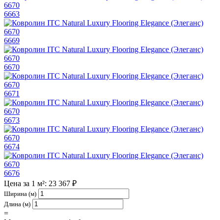
6663
6669
6670
6671
6673
6674
6676
Цена за 1 м²: 23 367 ₽
Ширина (м)
Длина (м)
=