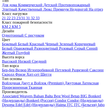
Тип
Для дома
Коммерческий
Детский
Противопожарный
Элитный
Качественный
Люкс
Премиум
Недорогой
На отрез
Класс нагрузки
21
22
23
23/31
31
32
33
Класс пожарной безопасности
КМ 2
КМ 5
Дизайн
Однотонный
С рисунком
Цвет
Бежевый
Белый
Красный
Черный
Зеленый
Коричневый
Белый
Оранжевый
Разноцветный
Розовый
Серый
Синий
Желтый
Голубой
Высота ворса
Высокий
Низкий
Средний
Тип ворса
Бер-бер
Велюр
Иглопробивной
Петлевой
Разрезной
Саксони
Скролл
Фризе
Хит-сет
Шегги
Тип основы
Войлочная
Джут и Войлок (Premium)
Джутовая
Латексная
Прорезиненная
Тканная
Производитель
Associated Weavers
Balsan
Balta
Best Wool
Betap
BIG
Bonkeel
(Нидерланды)
Bonkeel (Россия)
Condor
Condor (Нидерланды)
Desoma
Edel
Edel (Нидерланды)
Haima
ITC
ITC (Бельгия)
Jabo