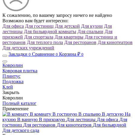
К сожалению, по вашему запросу ничего не найдено
Возможно вам будет интересно:
Для офиса
Для гостиниц
Для детской
Для кухни
Для
лестницы
Для бильярдной комнаты
Для спальни
Для
прихожей
Для спортзала
Для квартиры
Для гостиниц и
ресторанов
Для теплого пола
Для ресторанов
Для кинотеатров
Для детских учреждений
Закладки
Сравнение
Корзина ₽
0
0
0
Ковролин
Ковровая плитка
Плинтус
Подложка
Клей
Закрыть
Ковролин
Полный каталог
Применение
В комнату
В гостиную
В спальню
В детскую
На
кухню
В ванную
В прихожую
Для лестницы
Для офиса
Для
гостиниц
Для ресторанов
Для кинотеатров
Для бильярдной
Для детского сада