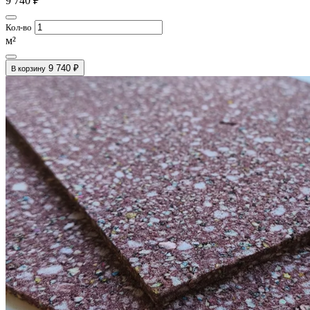
9 740 ₽
Кол-во
м²
9 740 ₽
В корзину