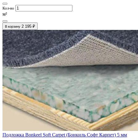
Кол-во
м²
2 195 ₽
В корзину
Подложка Bonkeel Soft Carpet (Бонкиль Софт Карпет) 5 мм