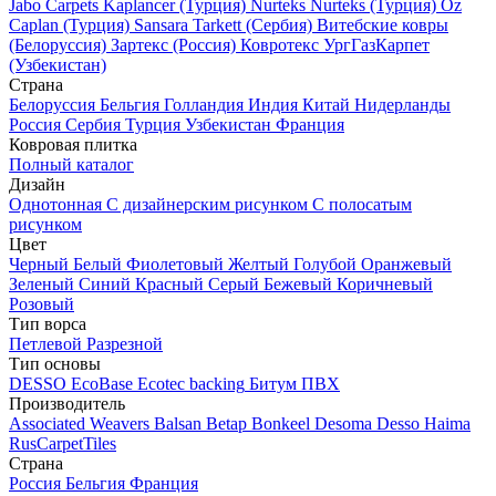
Jabo Carpets
Kaplancer (Турция)
Nurteks
Nurteks (Турция)
Oz
Caplan (Турция)
Sansara
Tarkett (Сербия)
Витебские ковры
(Белоруссия)
Зартекс (Россия)
Ковротекс
УргГазКарпет
(Узбекистан)
Страна
Белоруссия
Бельгия
Голландия
Индия
Китай
Нидерланды
Россия
Сербия
Турция
Узбекистан
Франция
Ковровая плитка
Полный каталог
Дизайн
Однотонная
С дизайнерским рисунком
С полосатым
рисунком
Цвет
Черный
Белый
Фиолетовый
Желтый
Голубой
Оранжевый
Зеленый
Синий
Красный
Серый
Бежевый
Коричневый
Розовый
Тип ворса
Петлевой
Разрезной
Тип основы
DESSO EcoBase
Ecotec backing
Битум
ПВХ
Производитель
Associated Weavers
Balsan
Betap
Bonkeel
Desoma
Desso
Haima
RusCarpetTiles
Страна
Россия
Бельгия
Франция