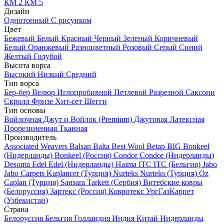
КМ 2
КМ 5
Дизайн
Однотонный
С рисунком
Цвет
Бежевый
Белый
Красный
Черный
Зеленый
Коричневый
Белый
Оранжевый
Разноцветный
Розовый
Серый
Синий
Желтый
Голубой
Высота ворса
Высокий
Низкий
Средний
Тип ворса
Бер-бер
Велюр
Иглопробивной
Петлевой
Разрезной
Саксони
Скролл
Фризе
Хит-сет
Шегги
Тип основы
Войлочная
Джут и Войлок (Premium)
Джутовая
Латексная
Прорезиненная
Тканная
Производитель
Associated Weavers
Balsan
Balta
Best Wool
Betap
BIG
Bonkeel
(Нидерланды)
Bonkeel (Россия)
Condor
Condor (Нидерланды)
Desoma
Edel
Edel (Нидерланды)
Haima
ITC
ITC (Бельгия)
Jabo
Jabo Carpets
Kaplancer (Турция)
Nurteks
Nurteks (Турция)
Oz
Caplan (Турция)
Sansara
Tarkett (Сербия)
Витебские ковры
(Белоруссия)
Зартекс (Россия)
Ковротекс
УргГазКарпет
(Узбекистан)
Страна
Белоруссия
Бельгия
Голландия
Индия
Китай
Нидерланды