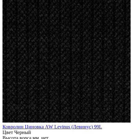
Ковролин Циновка AW Levinus (Левинус) 99L
Цвет
Черный
Высота ворса мм.
нет