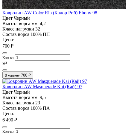
Ковролин AW Color Rib (Калор Риб) Ebony 98
Цвет
Черный
Высота ворса мм.
4,2
Класс нагрузки
32
Состав ворса
100% ПП
Цена:
700 ₽
Кол-во
м²
700 ₽
В корзину
Ковролин AW Masquerade Kai (Кай) 97
Цвет
Черный
Высота ворса мм.
9,5
Класс нагрузки
23
Состав ворса
100% ПА
Цена:
6 490 ₽
Кол-во