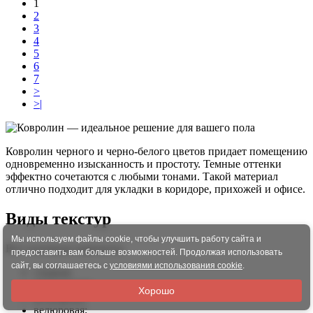
1
2
3
4
5
6
7
>
>|
Ковролин черного и черно-белого цветов придает помещению
одновременно изысканность и простоту. Темные оттенки
эффектно сочетаются с любыми тонами. Такой материал
отлично подходит для укладки в коридоре, прихожей и офисе.
Виды текстур
Мы используем файлы cookie, чтобы улучшить работу сайта и
Вот основные варианты:
предоставить вам больше возможностей. Продолжая использовать
сайт, вы соглашаетесь с
условиями использования cookie
.
гладкая;
бархатистая;
Хорошо
рельефная;
велюровая;