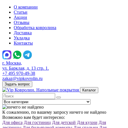
О компании
Статьи
Акции
Отзывы
Обработка ковролина
Доставка
Укладка
Контакты
г. Москва,
ул. Барклая, д. 13 стр. 1.
+7 495 970-49-38
zakaz@vipkovrolin.ru
Задать вопрос
Каталог
К сожалению, по вашему запросу ничего не найдено
Возможно вам будет интересно:
Для офиса
Для гостиниц
Для детской
Для кухни
Для
лестницы
Для бильярдной комнаты
Для спальни
Для