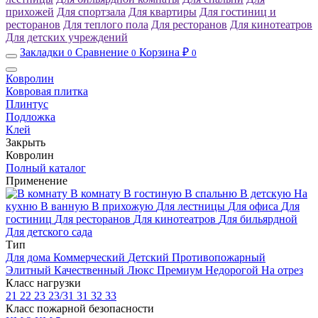
прихожей
Для спортзала
Для квартиры
Для гостиниц и
ресторанов
Для теплого пола
Для ресторанов
Для кинотеатров
Для детских учреждений
Закладки
Сравнение
Корзина ₽
0
0
0
Ковролин
Ковровая плитка
Плинтус
Подложка
Клей
Закрыть
Ковролин
Полный каталог
Применение
В комнату
В гостиную
В спальню
В детскую
На
кухню
В ванную
В прихожую
Для лестницы
Для офиса
Для
гостиниц
Для ресторанов
Для кинотеатров
Для бильярдной
Для детского сада
Тип
Для дома
Коммерческий
Детский
Противопожарный
Элитный
Качественный
Люкс
Премиум
Недорогой
На отрез
Класс нагрузки
21
22
23
23/31
31
32
33
Класс пожарной безопасности