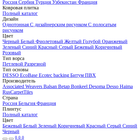
Россия
Сербия
Турция
Узбекистан
Франция
Ковровая плитка
Полный каталог
Дизайн
Однотонная
С дизайнерским рисунком
С полосатым
рисунком
Цвет
Черный
Белый
Фиолетовый
Желтый
Голубой
Оранжевый
Зеленый
Синий
Красный
Серый
Бежевый
Коричневый
Розовый
Тип ворса
Петлевой
Разрезной
Тип основы
DESSO EcoBase
Ecotec backing
Битум
ПВХ
Производитель
Associated Weavers
Balsan
Betap
Bonkeel
Desoma
Desso
Haima
RusCarpetTiles
Страна
Россия
Бельгия
Франция
Плинтус
Полный каталог
Цвет
Бежевый
Белый
Зеленый
Коричневый
Красный
Серый
Синий
Черный
0
0
0