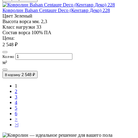
Ковролин Balsan Centaure Deco (Кентавр Деко) 228
Цвет
Зеленый
Высота ворса мм.
2,3
Класс нагрузки
33
Состав ворса
100% ПА
Цена:
2 548 ₽
Кол-во
м²
2 548 ₽
В корзину
1
2
3
4
5
6
>
>|