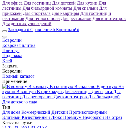
Для офиса
Для гостиниц
Для детской
Для кухни
Для
лестницы
Для бильярдной комнаты
Для спальни
Для
прихожей
Для спортзала
Для квартиры
Для гостиниц и
ресторанов
Для теплого пола
Для ресторанов
Для кинотеатров
Для детских учреждений
Закладки
Сравнение
Корзина ₽
0
0
0
Ковролин
Ковровая плитка
Плинтус
Подложка
Клей
Закрыть
Ковролин
Полный каталог
Применение
В комнату
В гостиную
В спальню
В детскую
На
кухню
В ванную
В прихожую
Для лестницы
Для офиса
Для
гостиниц
Для ресторанов
Для кинотеатров
Для бильярдной
Для детского сада
Тип
Для дома
Коммерческий
Детский
Противопожарный
Элитный
Качественный
Люкс
Премиум
Недорогой
На отрез
Класс нагрузки
21
22
23
23/31
31
32
33