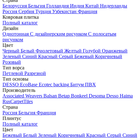
Страна
Белоруссия
Бельгия
Голландия
Индия
Китай
Нидерланды
Россия
Сербия
Турция
Узбекистан
Франция
Ковровая плитка
Полный каталог
Дизайн
Однотонная
С дизайнерским рисунком
С полосатым
рисунком
Цвет
Черный
Белый
Фиолетовый
Желтый
Голубой
Оранжевый
Зеленый
Синий
Красный
Серый
Бежевый
Коричневый
Розовый
Тип ворса
Петлевой
Разрезной
Тип основы
DESSO EcoBase
Ecotec backing
Битум
ПВХ
Производитель
Associated Weavers
Balsan
Betap
Bonkeel
Desoma
Desso
Haima
RusCarpetTiles
Страна
Россия
Бельгия
Франция
Плинтус
Полный каталог
Цвет
Бежевый
Белый
Зеленый
Коричневый
Красный
Серый
Синий