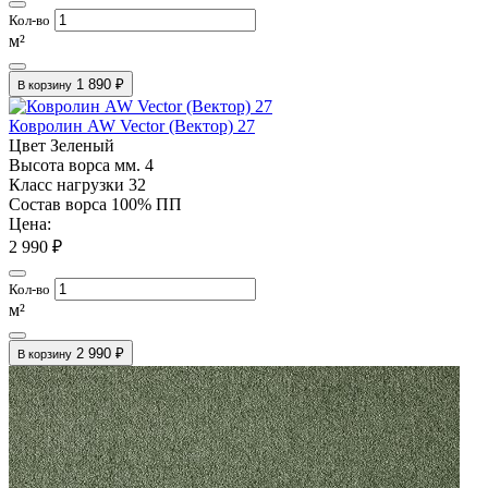
Кол-во
м²
1 890 ₽
В корзину
Ковролин AW Vector (Вектор) 27
Цвет
Зеленый
Высота ворса мм.
4
Класс нагрузки
32
Состав ворса
100% ПП
Цена:
2 990 ₽
Кол-во
м²
2 990 ₽
В корзину