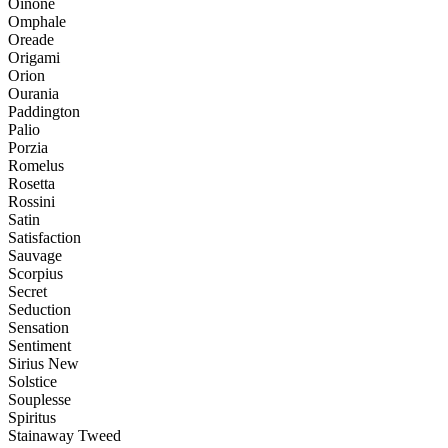
Oinone
Omphale
Oreade
Origami
Orion
Ourania
Paddington
Palio
Porzia
Romelus
Rosetta
Rossini
Satin
Satisfaction
Sauvage
Scorpius
Secret
Seduction
Sensation
Sentiment
Sirius New
Solstice
Souplesse
Spiritus
Stainaway Tweed