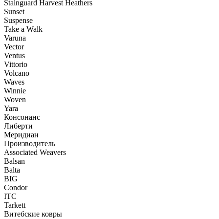
Stainguard Harvest Heathers
Sunset
Suspense
Take a Walk
Varuna
Vector
Ventus
Vittorio
Volcano
Waves
Winnie
Woven
Yara
Консонанс
Либерти
Меридиан
Производитель
Associated Weavers
Balsan
Balta
BIG
Condor
ITC
Tarkett
Витебские ковры