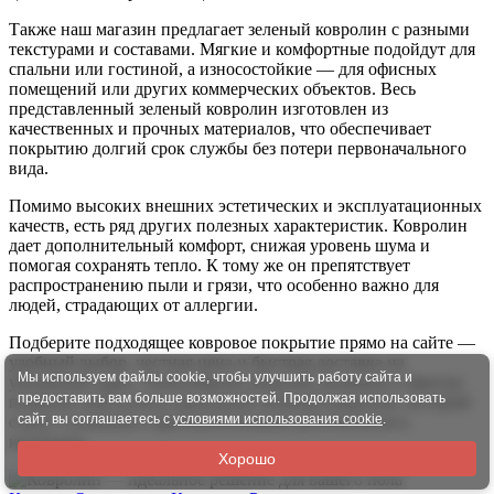
Также наш магазин предлагает зеленый ковролин с разными
текстурами и составами. Мягкие и комфортные подойдут для
спальни или гостиной, а износостойкие — для офисных
помещений или других коммерческих объектов. Весь
представленный зеленый ковролин изготовлен из
качественных и прочных материалов, что обеспечивает
покрытию долгий срок службы без потери первоначального
вида.
Помимо высоких внешних эстетических и эксплуатационных
качеств, есть ряд других полезных характеристик. Ковролин
дает дополнительный комфорт, снижая уровень шума и
помогая сохранять тепло. К тому же он препятствует
распространению пыли и грязи, что особенно важно для
людей, страдающих от аллергии.
Подберите подходящее ковровое покрытие прямо на сайте —
удобный выбор, честная цена и быстрая доставка на
Мы используем файлы cookie, чтобы улучшить работу сайта и
указанный адрес. Разнообразие моделей, размеров и фактур
предоставить вам больше возможностей. Продолжая использовать
позволит вам купить идеальный зеленый ковролин, который
сайт, вы соглашаетесь с
условиями использования cookie
.
станет стильным и функциональным дополнением к
интерьеру.
Хорошо