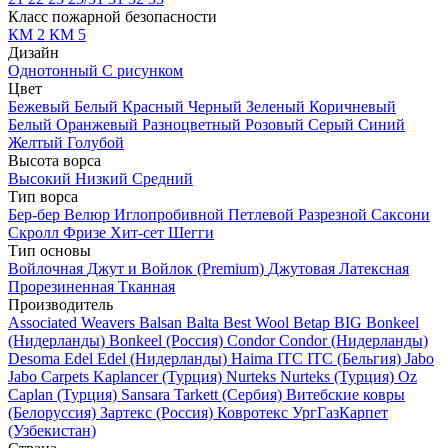
Класс пожарной безопасности
КМ 2
КМ 5
Дизайн
Однотонный
С рисунком
Цвет
Бежевый
Белый
Красный
Черный
Зеленый
Коричневый
Белый
Оранжевый
Разноцветный
Розовый
Серый
Синий
Желтый
Голубой
Высота ворса
Высокий
Низкий
Средний
Тип ворса
Бер-бер
Велюр
Иглопробивной
Петлевой
Разрезной
Саксони
Скролл
Фризе
Хит-сет
Шегги
Тип основы
Войлочная
Джут и Войлок (Premium)
Джутовая
Латексная
Прорезиненная
Тканная
Производитель
Associated Weavers
Balsan
Balta
Best Wool
Betap
BIG
Bonkeel
(Нидерланды)
Bonkeel (Россия)
Condor
Condor (Нидерланды)
Desoma
Edel
Edel (Нидерланды)
Haima
ITC
ITC (Бельгия)
Jabo
Jabo Carpets
Kaplancer (Турция)
Nurteks
Nurteks (Турция)
Oz
Caplan (Турция)
Sansara
Tarkett (Сербия)
Витебские ковры
(Белоруссия)
Зартекс (Россия)
Ковротекс
УргГазКарпет
(Узбекистан)