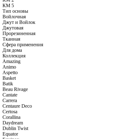
КМ 5
Тип основы
Войлочная
Джут и Войлок
Джутовая
Прорезиненная
Тканная
Сфера применения
Для дома
Коллекция
Amazing
Animo
Aspetto
Basket
Batik
Beau Rivage
Cantate
Carrera
Centaure Deco
Certosa
Corallina
Daydream
Dublin Twist
Equator