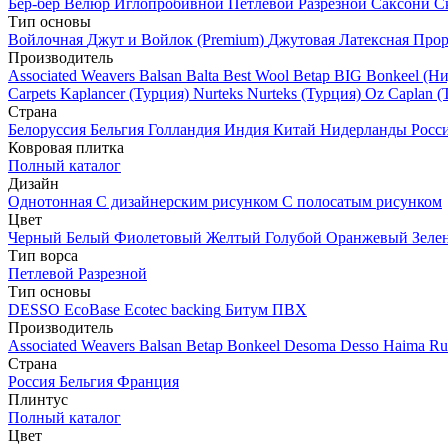
Бер-бер
Велюр
Иглопробивной
Петлевой
Разрезной
Саксони
С
Тип основы
Войлочная
Джут и Войлок (Premium)
Джутовая
Латексная
Прор
Производитель
Associated Weavers
Balsan
Balta
Best Wool
Betap
BIG
Bonkeel (Н
Carpets
Kaplancer (Турция)
Nurteks
Nurteks (Турция)
Oz Caplan (
Страна
Белоруссия
Бельгия
Голландия
Индия
Китай
Нидерланды
Росс
Ковровая плитка
Полный каталог
Дизайн
Однотонная
С дизайнерским рисунком
С полосатым рисунком
Цвет
Черный
Белый
Фиолетовый
Желтый
Голубой
Оранжевый
Зеле
Тип ворса
Петлевой
Разрезной
Тип основы
DESSO EcoBase
Ecotec backing
Битум
ПВХ
Производитель
Associated Weavers
Balsan
Betap
Bonkeel
Desoma
Desso
Haima
Ru
Страна
Россия
Бельгия
Франция
Плинтус
Полный каталог
Цвет