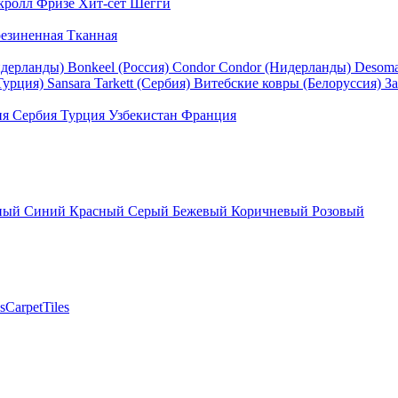
кролл
Фризе
Хит-сет
Шегги
езиненная
Тканная
идерланды)
Bonkeel (Россия)
Condor
Condor (Нидерланды)
Desom
Турция)
Sansara
Tarkett (Сербия)
Витебские ковры (Белоруссия)
За
ия
Сербия
Турция
Узбекистан
Франция
ный
Синий
Красный
Серый
Бежевый
Коричневый
Розовый
sCarpetTiles