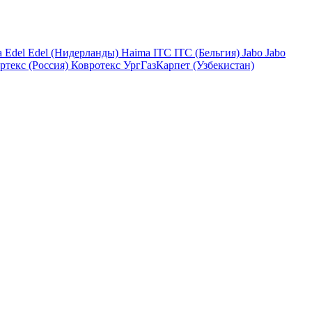
a
Edel
Edel (Нидерланды)
Haima
ITC
ITC (Бельгия)
Jabo
Jabo
ртекс (Россия)
Ковротекс
УргГазКарпет (Узбекистан)