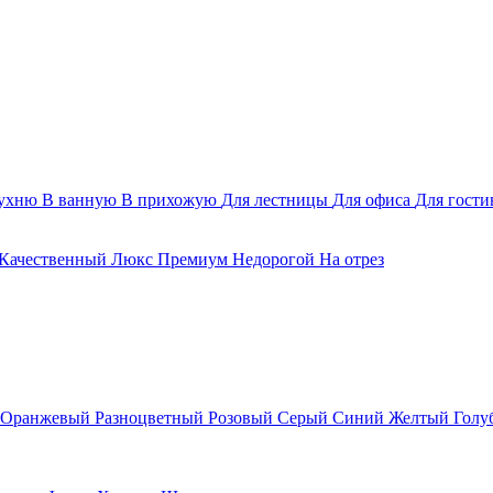
ухню
В ванную
В прихожую
Для лестницы
Для офиса
Для гост
Качественный
Люкс
Премиум
Недорогой
На отрез
Оранжевый
Разноцветный
Розовый
Серый
Синий
Желтый
Голу