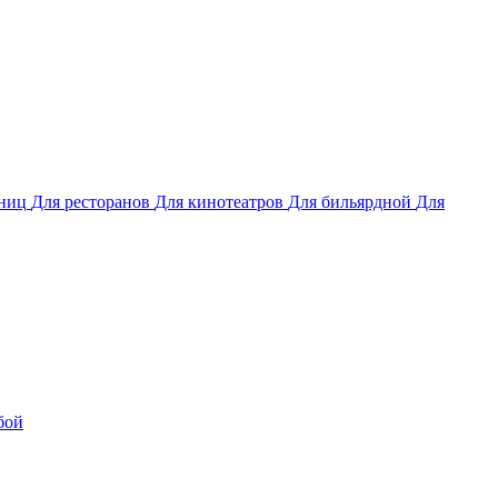
иниц
Для ресторанов
Для кинотеатров
Для бильярдной
Для
бой