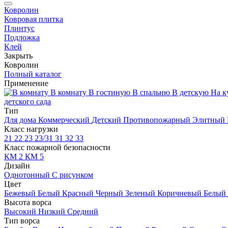
Ковролин
Ковровая плитка
Плинтус
Подложка
Клей
Закрыть
Ковролин
Полный каталог
Применение
В комнату
В гостиную
В спальню
В детскую
На к
детского сада
Тип
Для дома
Коммерческий
Детский
Противопожарный
Элитный
Класс нагрузки
21
22
23
23/31
31
32
33
Класс пожарной безопасности
КМ 2
КМ 5
Дизайн
Однотонный
С рисунком
Цвет
Бежевый
Белый
Красный
Черный
Зеленый
Коричневый
Белый
Высота ворса
Высокий
Низкий
Средний
Тип ворса