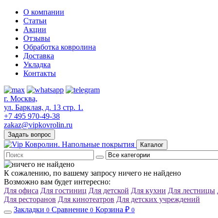
О компании
Статьи
Акции
Отзывы
Обработка ковролина
Доставка
Укладка
Контакты
г. Москва,
ул. Барклая, д. 13 стр. 1.
+7 495 970-49-38
zakaz@vipkovrolin.ru
Задать вопрос
Каталог
К сожалению, по вашему запросу ничего не найдено
Возможно вам будет интересно:
Для офиса
Для гостиниц
Для детской
Для кухни
Для лестницы
Для ресторанов
Для кинотеатров
Для детских учреждений
Закладки
Сравнение
Корзина ₽
0
0
0